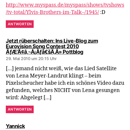
http://www.myspass.de/myspass/shows/tvshows
/tv-total/Ylvis-Brothers-im-Talk–/1945/
:D
ANTWORTEN
Jetzt rüberschalten: Ins Live-Blog zum
Eurovision Song Contest 2010
sagt:
ÃƒÆ’Ã¢â‚¬Å¡Ãƒâ€šÃ‚Â» Pottblog
29. Mai 2010 um 20:15 Uhr
[…] jemand nicht weiß, wie das Lied Satellite
von Lena Meyer-Landrut klingt – beim
Pixelscheucher habe ich ein schönes Video dazu
gefunden, welches NICHT von Lena gesungen
wird: Abgelegt […]
ANTWORTEN
sagt:
Yannick