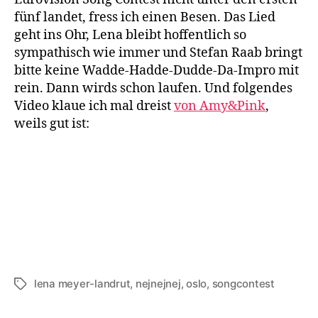
in
fünf landet, fress ich einen Besen. Das Lied
Len
geht ins Ohr, Lena bleibt hoffentlich so
kom
sympathisch wie immer und Stefan Raab bringt
Osl
bitte keine Wadde-Hadde-Dudde-Da-Impro mit
kom
rein. Dann wirds schon laufen. Und folgendes
Sie
Video klaue ich mal dreist
von Amy&Pink
,
rau
weils gut ist:
lena meyer-landrut
,
nejnejnej
,
oslo
,
songcontest
Schlagwörter