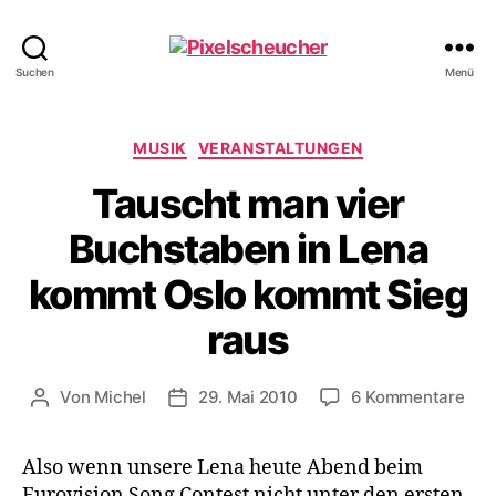
Pixelscheucher
Suchen
Menü
Kategorien
MUSIK
VERANSTALTUNGEN
Tauscht man vier
Buchstaben in Lena
kommt Oslo kommt Sieg
raus
zu
Von
Michel
29. Mai 2010
6 Kommentare
Beitragsautor
Veröffentlichungsdatum
Tau
ma
Also wenn unsere Lena heute Abend beim
vier
Eurovision Song Contest nicht unter den ersten
Buc