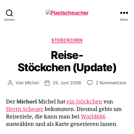
Pixelscheucher
Suchen
Menü
Kategorien
STOECKCHEN
Reise-
Stöckchen (Update)
zu
Von
Michel
25. Juni 2006
2 Kommentare
Beitragsautor
Veröffentlichungsdatum
Rei
Stö
Der
Michael
Michel hat
ein Stöckchen
von
Herrn Scheuer
bekommen. Diesmal gehts um
Reiseziele, die kann man bei
World666
auswählen und als Karte generieren lassen.