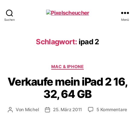
Pixelscheucher
Suchen
Menü
Schlagwort:
ipad 2
Kategorien
MAC & IPHONE
Verkaufe mein iPad 2 16,
32, 64 GB
zu
Von
Michel
25. März 2011
5 Kommentare
Beitragsautor
Veröffentlichungsdatum
Ver
mei
iPa