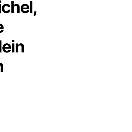
chel,
e
ein
m