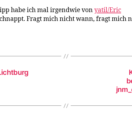
Hi
ipp habe ich mal irgendwie von
yatil/Eric
chnappt. Fragt mich nicht wann, fragt mich n
Lichtburg
b
jnm_