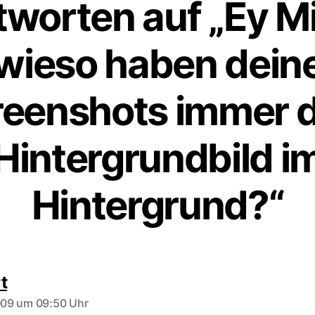
tworten auf „Ey Mi
wieso haben dein
reenshots immer d
Hintergrundbild i
Hintergrund?“
sagt:
t
2009 um 09:50 Uhr