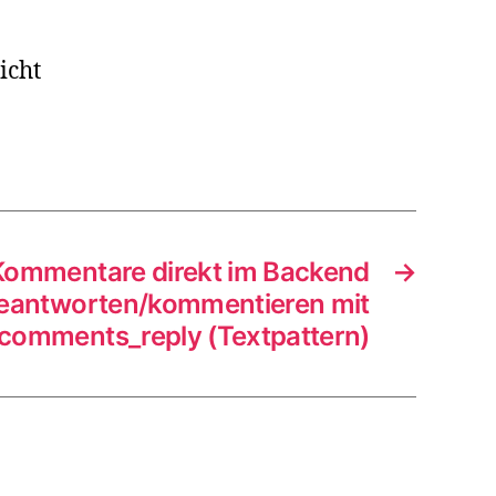
ntergrund?
icht
Kommentare direkt im Backend
→
eantworten/kommentieren mit
comments_reply (Textpattern)