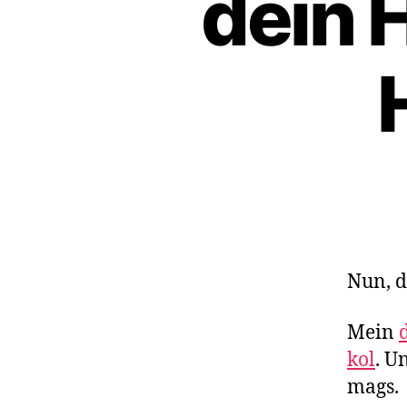
dein 
Nun, d
Mein
kol
. U
mags.