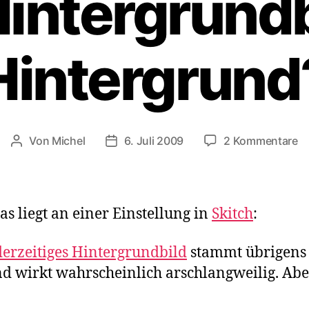
Hintergrundb
Hintergrund
z
Von
Michel
6. Juli 2009
2 Kommentare
Beitragsautor
Veröffentlichungsdatum
E
Mi
w
h
as liegt an einer Einstellung in
Skitch
:
de
S
derzeitiges Hintergrundbild
stammt übrigens
i
nd wirkt wahrscheinlich arschlangweilig. Abe
de
Hi
i