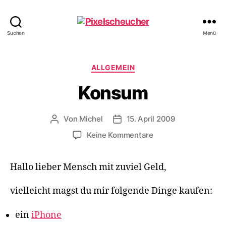
Pixelscheucher
Suchen
Menü
Kategorien
ALLGEMEIN
Konsum
Von
Michel
15. April 2009
Beitragsautor
Veröffentlichungsdatum
zu
Keine Kommentare
Konsum
Hallo lieber Mensch mit zuviel Geld,
vielleicht magst du mir folgende Dinge kaufen:
ein
iPhone