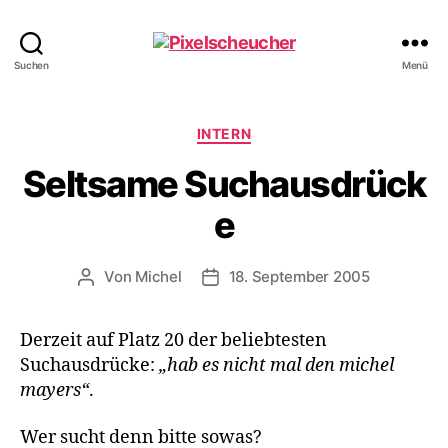
Pixelscheucher
Suchen
Menü
Kategorien
INTERN
Seltsame Suchausdrück
e
Von
Michel
18. September 2005
Beitragsautor
Veröffentlichungsdatum
Derzeit auf Platz 20 der beliebtesten
Suchausdrücke:
hab es nicht mal den michel
mayers
.
Wer sucht denn bitte sowas?