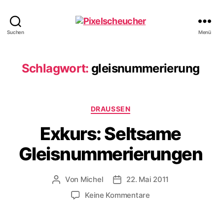
Pixelscheucher
Suchen
Menü
Schlagwort:
gleisnummerierung
Kategorien
DRAUSSEN
Exkurs: Seltsame
Gleisnummerierungen
Von
Michel
22. Mai 2011
Beitragsautor
Veröffentlichungsdatum
zu
Keine Kommentare
Exkurs:
Seltsame