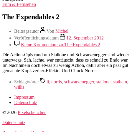
Film & Fernsehen
The Expendables 2
Beitragsautor
Von
Michel
Veröffentlichungsdatum
12. September 2012
Keine Kommentare
zu The Expendables 2
Die Action-Opis rund um Stallone und Schwarzenegger sind wieder
unterwegs. Sah, lachte, war enttäuscht, dass es schnell zu Ende war.
Im Nachhinein doch etwas zu wenig Action, dafür aber ein paar gut
gemachte Kopf-verlier-Effekte. Und Chuck Norris.
Schlagwörter
li
,
norris
,
schwarzenegger
,
stallone
,
statham
,
willis
Impressum
Datenschutz
© 2026
Pixelscheucher
Datenschutz