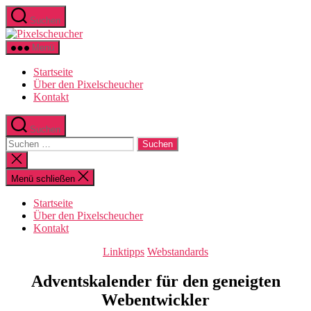
Zum
Suchen
Inhalt
Pixelscheucher
springen
Menü
Startseite
Über den Pixelscheucher
Kontakt
Suchen
Suchen
nach:
Suche
schließen
Menü schließen
Startseite
Über den Pixelscheucher
Kontakt
Kategorien
Linktipps
Webstandards
Adventskalender für den geneigten
Webentwickler