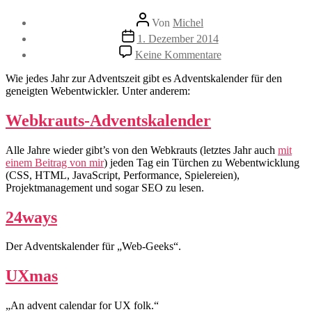
Beitragsautor
Von
Michel
Veröffentlichungsdatum
1. Dezember 2014
zu
Keine Kommentare
Adventskalender
für
Wie jedes Jahr zur Adventszeit gibt es Adventskalender für den
den
geneigten Webentwickler. Unter anderem:
geneigten
Webentwickler
Webkrauts-Adventskalender
Alle Jahre wieder gibt’s von den Webkrauts (letztes Jahr auch
mit
einem Beitrag von mir
) jeden Tag ein Türchen zu Webentwicklung
(CSS, HTML, JavaScript, Performance, Spielereien),
Projektmanagement und sogar SEO zu lesen.
24ways
Der Adventskalender für „Web-Geeks“.
UXmas
„An advent calendar for UX folk.“