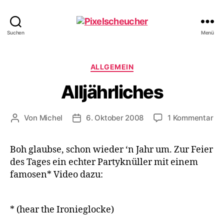
Pixelscheucher
Suchen
Menü
Kategorien
ALLGEMEIN
Alljährliches
zu
Von
Michel
6. Oktober 2008
1 Kommentar
Beitragsautor
Veröffentlichungsdatum
All
Boh glaubse, schon wieder ‘n Jahr um. Zur Feier
des Tages ein echter Partyknüller mit einem
famosen* Video dazu:
* (hear the Ironieglocke)