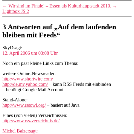
←
Wir sind im Finale! – Essen als Kulturhauptstadt 2010.
→
Lightbox JS 2
3 Antworten auf „Auf dem laufenden
bleiben mit Feeds“
SkyD
sagt:
12. April 2006 um 03:08 Uhr
Noch ein paar kleine Links zum Thema:
weitere Online-Newsreader:
http://www.shortwire.com/
http://de.my.yahoo.com/
– kann RSS Feeds mit einbinden
– benötigt Google Mail Account
Stand-Alone:
http://www.rssowl.org/
– basiert auf Java
Eines (von vielen) Verzeichnissen:
http://www.rss-verzeichnis.de/
Michel Balzer
sagt: