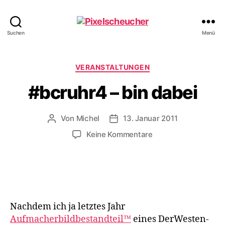
Pixelscheucher
Suchen
Menü
Kategorien
VERANSTALTUNGEN
#bcruhr4 – bin dabei
Von
Michel
13. Januar 2011
Beitragsautor
Veröffentlichungsdatum
zu
Keine Kommentare
#bcruhr4
–
bin
dabei
Nachdem ich ja letztes Jahr
Aufmacherbildbestandteil™
eines DerWesten-