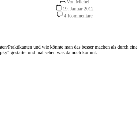
Von
Michel
Veröffentlichungsdatum
19. Januar 2012
zu
4 Kommentare
I
want
to
work
for
ten/Praktikanten und wie könnte man das besser machen als durch eine
Ripky
 Ripky“ gestartet und mal sehen was da noch kommt.