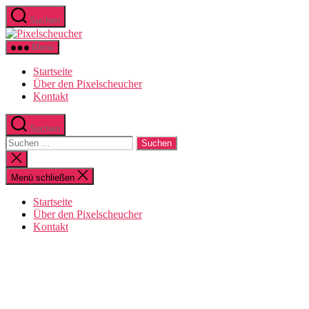
Zum
Suchen
Inhalt
Pixelscheucher
springen
Menü
Startseite
Über den Pixelscheucher
Kontakt
Suchen
Suchen
nach:
Suche
schließen
Menü schließen
Startseite
Über den Pixelscheucher
Kontakt