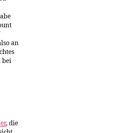
habe
ount
also an
chtes
 bei
er
, die
sicht