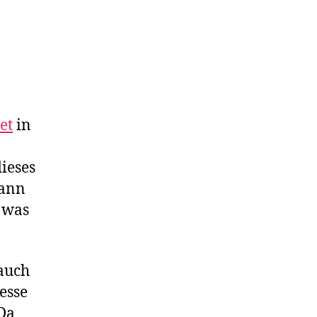
et
in
ieses
dann
, was
auch
esse
 Da