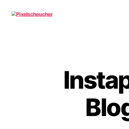
Pixelscheucher
Instap
Blo