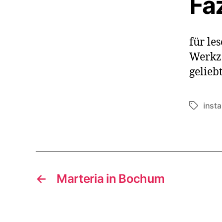
Faz
für le
Werkze
gelieb
inst
Schlagwö
←
Marteria in Bochum