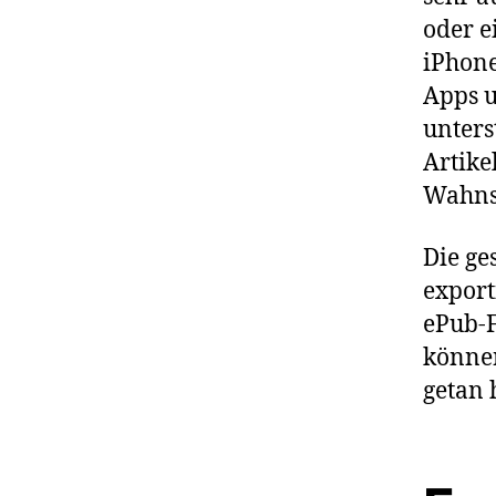
oder e
iPhone
Apps u
unters
Artike
Wahnsi
Die ge
export
ePub-F
können
getan 