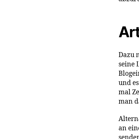
Art
Dazu m
seine 
Blogei
und es
mal Ze
man da
Altern
an ein
senden