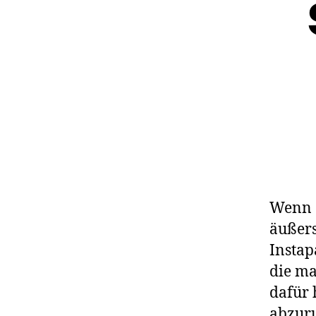
Wenn e
äußers
Instap
die ma
dafür 
abzuru