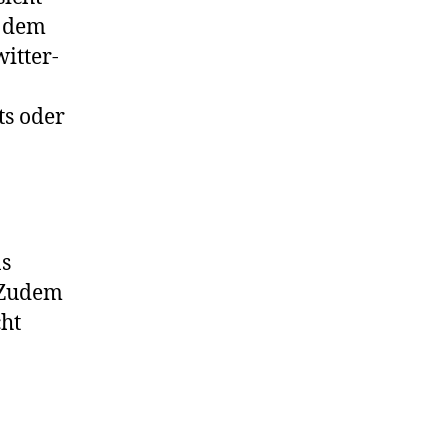
f dem
witter-
ts oder
ns
 Zudem
cht