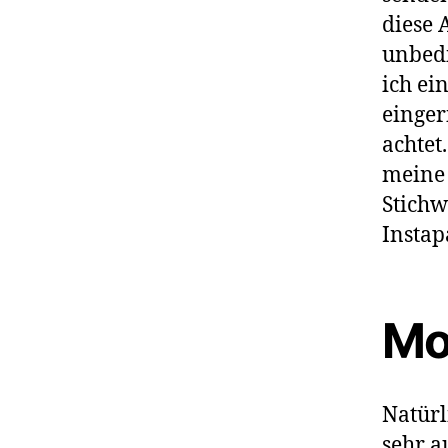
diese 
unbedi
ich ei
einger
achtet
meine 
Stichw
Instap
Mob
Natürl
sehr a