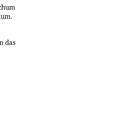
ochum
hum.
n das