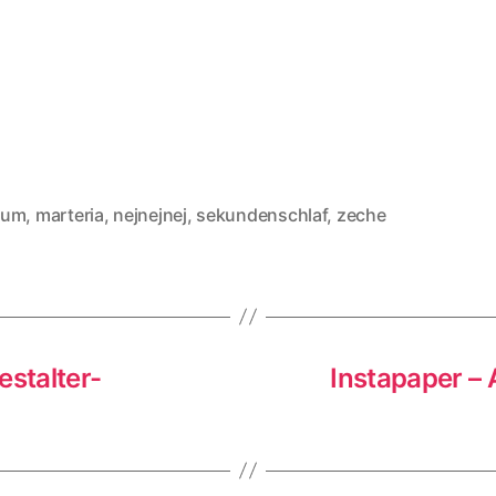
hum
,
marteria
,
nejnejnej
,
sekundenschlaf
,
zeche
rter
stalter-
Instapaper – 