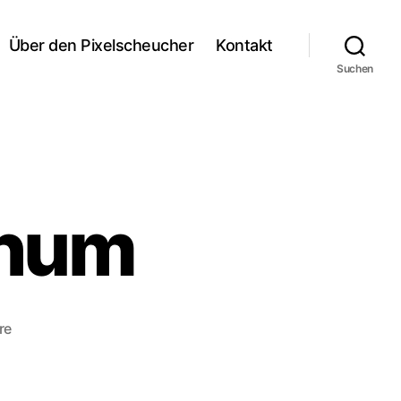
Über den Pixelscheucher
Kontakt
Suchen
chum
zu
re
Marteria
in
Bochum