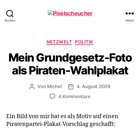
Pixelscheucher
Suchen
Menü
Kategorien
NETZWELT
POLITIK
Mein Grundgesetz-Foto
als Piraten-Wahlplakat
Von
Michel
4. August 2009
Beitragsautor
Veröffentlichungsdatum
zu
4 Kommentare
Mein
Grundgesetz-
Ein Bild von mir hat es als Motiv auf einen
Foto
Piratenpartei-Plakat-Vorschlag geschafft:
als
Piraten-
Wahlplakat