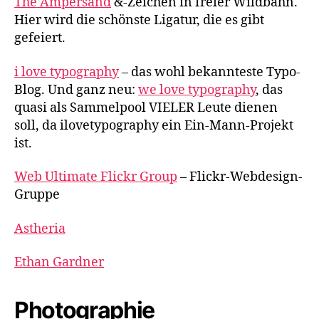
The Ampersand
&-Zeichen in freier Wildbahn.
Hier wird die schönste Ligatur, die es gibt
gefeiert.
i love typography
– das wohl bekannteste Typo-
Blog. Und ganz neu:
we love typography
, das
quasi als Sammelpool
VIELER
Leute dienen
soll, da ilovetypography ein Ein-Mann-Projekt
ist.
Web Ultimate Flickr Group
– Flickr-Webdesign-
Gruppe
Astheria
Ethan Gardner
Photographie