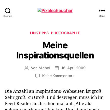
Pixelscheucher
Suchen
Menü
Kategorien
LINKTIPPS
PHOTOGRAPHIE
Meine
Inspirationsquellen
Von
Michel
16. April 2009
Beitragsautor
Veröffentlichungsdatum
zu
Keine Kommentare
Meine
Inspirationsquellen
Die Anzahl an Inspirations-Webseiten ist groß.
Sehr groß. Zu Groß. Und deswegen muss ich im
Feed-Reader auch schon mal auf „Alle als
gelesen markieren“ klicken. Und damit euch