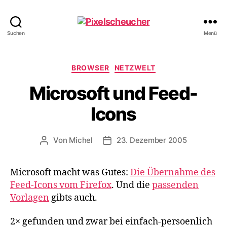
Pixelscheucher
Suchen
Menü
Kategorien
BROWSER
NETZWELT
Microsoft und Feed-
Icons
Von
Michel
23. Dezember 2005
Beitragsautor
Veröffentlichungsdatum
Microsoft macht was Gutes:
Die Übernahme des
Feed-Icons vom Firefox
. Und die
passenden
Vorlagen
gibts auch.
2× gefunden und zwar bei einfach-persoenlich