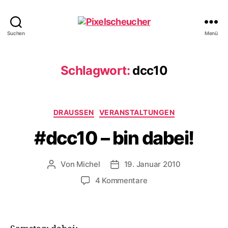
Pixelscheucher
Suchen
Menü
Schlagwort:
dcc10
Kategorien
DRAUSSEN
VERANSTALTUNGEN
#dcc10 – bin dabei!
Von
Michel
19. Januar 2010
Beitragsautor
Veröffentlichungsdatum
zu
4 Kommentare
#dcc10
–
bin
dabei!