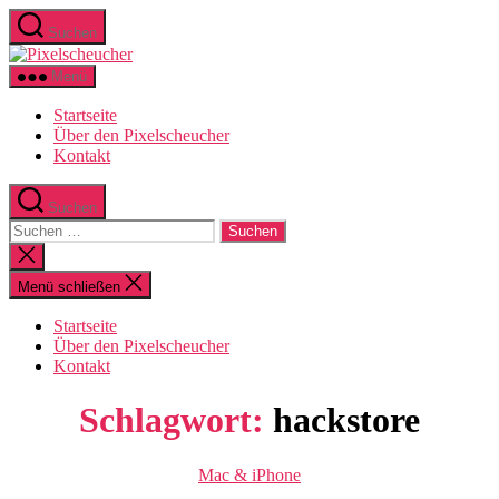
Zum
Suchen
Inhalt
Pixelscheucher
springen
Menü
Startseite
Über den Pixelscheucher
Kontakt
Suchen
Suchen
nach:
Suche
schließen
Menü schließen
Startseite
Über den Pixelscheucher
Kontakt
Schlagwort:
hackstore
Kategorien
Mac & iPhone