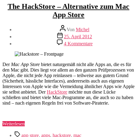
The HackStore – Alternative zum Mac
App Store
Beitragsautor
Von
Michel
Veröffentlichungsdatum
25. April 2012
zu
4 Kommentare
The
HackStore
–
Alternative
Der
Mac App Store
bietet naturgemäß nicht alle Apps an, die es für
zum
den Mac gibt. Dies liegt vor allem an den ganzen Prüfprozessen von
Mac
Apple, die nicht jede App reinlassen – teilweise aus gutem Grund
App
(Sicherheit, hässliche Interfaces), andererseits auch aus eigenen
Store
Interessen von Apple wie die Vermeidung ähnlicher Apps wie Apple
sie selbst anbietet. Der
HackStore
möchte nun diese Lücke
schließen und bietet viele Mac-Programme an, die auch so zu haben
sind – nach eigenen Regeln frei von Software-Piraterie.
„The
Weiterlesen
HackStore
Schlagwörter
–
app store
,
apps
,
hackstore
,
mac