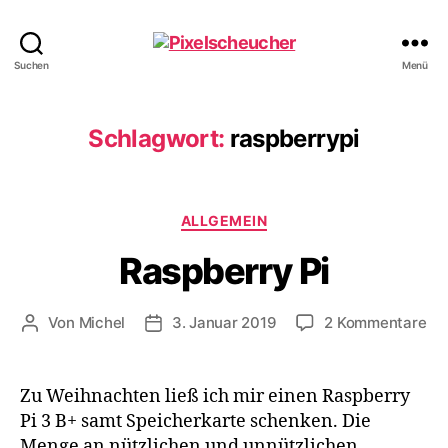
Pixelscheucher
Suchen
Menü
Schlagwort:
raspberrypi
Kategorien
ALLGEMEIN
Raspberry Pi
zu
Von
Michel
3. Januar 2019
2 Kommentare
Beitragsautor
Veröffentlichungsdatum
Ra
Pi
Zu Weihnachten ließ ich mir einen Raspberry
Pi 3 B+ samt Speicherkarte schenken. Die
Menge an nützlichen und unnützlichen