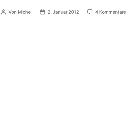
Von
Michel
2. Januar 2012
4 Kommentare
Beitragsautor
Veröffentlichungsdatum