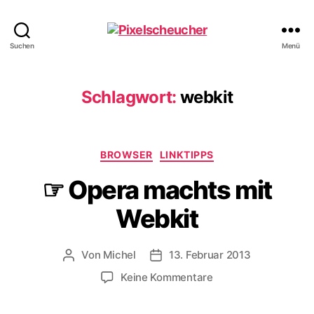
Pixelscheucher
Suchen
Menü
Schlagwort:
webkit
Kategorien
BROWSER
LINKTIPPS
☞ Opera machts mit
Webkit
Von
Michel
13. Februar 2013
Beitragsautor
Veröffentlichungsdatum
zu
Keine Kommentare
☞
Opera