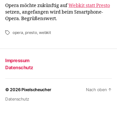
machts
Opera möchte zukünftig auf
Webkit statt Presto
mit
setzen, angefangen wird beim Smartphone-
Webkit
Opera. Begrüßenswert.
opera
,
presto
,
webkit
Schlagwörter
Impressum
Datenschutz
© 2026
Pixelscheucher
Nach oben
↑
Datenschutz