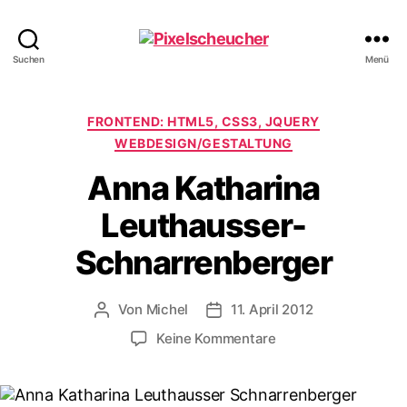
Pixelscheucher
Suchen
Menü
Kategorien
FRONTEND: HTML5, CSS3, JQUERY
WEBDESIGN/GESTALTUNG
Anna Katharina
Leuthausser-
Schnarrenberger
Von
Michel
11. April 2012
Beitragsautor
Veröffentlichungsdatum
zu
Keine Kommentare
Anna
Katharina
Leuthausser-