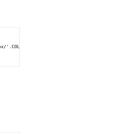
x/'.COLORBOX.'/js/colorbox.min.js|static';
