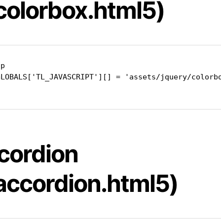
_colorbox.html5)
p

GLOBALS['TL_JAVASCRIPT'][] = 'assets/jquery/colorbo
cordion
_accordion.html5)