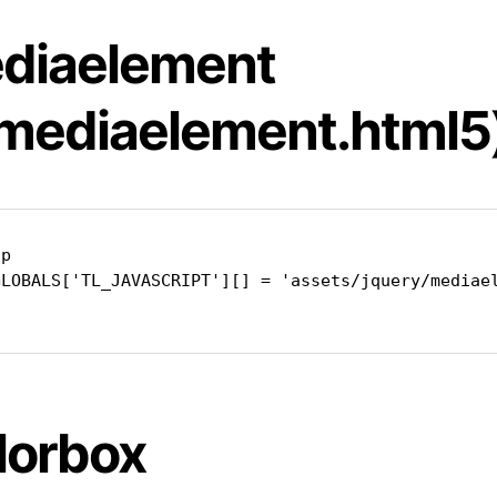
diaelement
_mediaelement.html5
p

GLOBALS['TL_JAVASCRIPT'][] = 'assets/jquery/mediael
lorbox