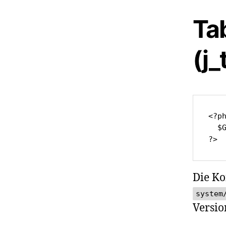
Ta
(j_
<?ph
  $
?>
Die K
system
Versio