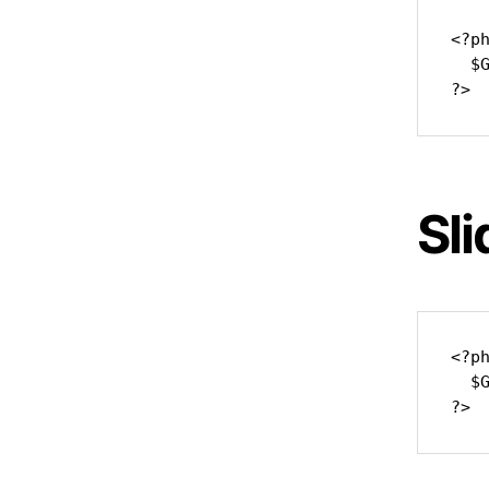
<?ph
  $
?>
Sli
<?ph
  $
?>