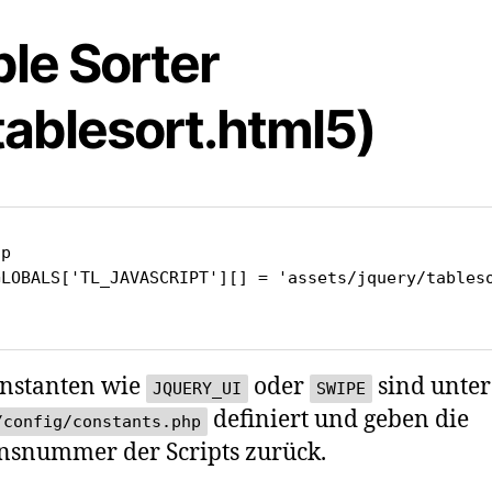
ble Sorter
tablesort.html5)
p

GLOBALS['TL_JAVASCRIPT'][] = 'assets/jquery/tableso
onstanten wie
oder
sind unter
JQUERY_UI
SWIPE
definiert und geben die
/config/constants.php
nsnummer der Scripts zurück.