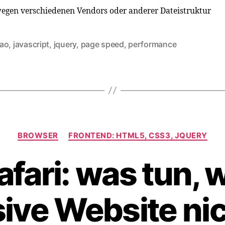
 wegen verschiedenen Vendors oder anderer Dateistruktur
ao
,
javascript
,
jquery
,
page speed
,
performance
rter
Kategorien
BROWSER
FRONTEND: HTML5, CSS3, JQUERY
afari: was tun, 
ive Website ni