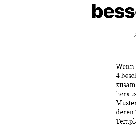
bess
Wenn 
4 besc
zusamm
heraus
Muste
deren 
Templa