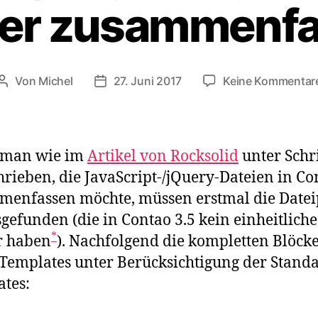
er zusammenf
Von
Michel
27. Juni 2017
Keine Kommentar
Beitragsautor
Veröffentlichungsdatum
man wie im
Artikel von Rocksolid
unter Schri
hrieben, die JavaScript-/jQuery-Dateien in Co
enfassen möchte, müssen erstmal die Datei
gefunden (die in Contao 3.5 kein einheitliche
*
r haben
). Nachfolgend die kompletten Blöcke
Templates unter Berücksichtigung der Stand
tes: