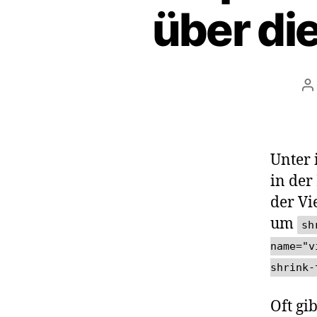
über di
B
Unter 
in der
der Vi
um
sh
name="v
shrink
Oft gi