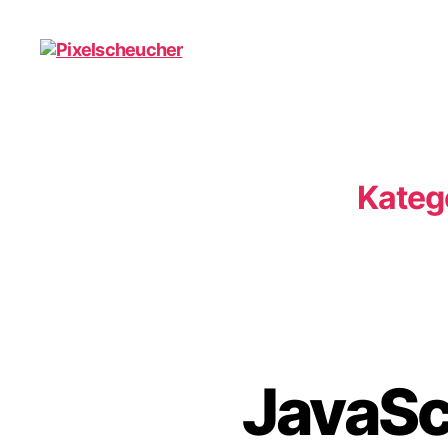
Pixelscheucher
Kateg
JavaSc