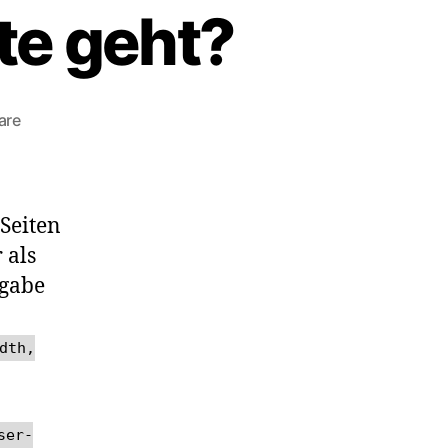
te geht?
zu
are
iOS
9/Safari:
was
tun,
Seiten
wenn
 als
die
ngabe
responsive
Website
nicht
dth,
mehr
über
die
komplette
ser-