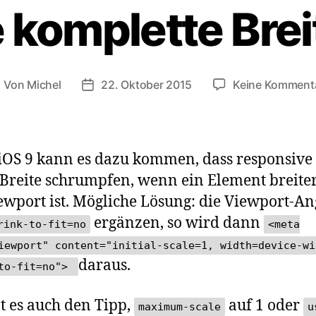
e komplette Brei
Von
Michel
22. Oktober 2015
Keine Komment
eitragsautor
Veröffentlichungsdatum
iOS 9 kann es dazu kommen, dass responsive 
 Breite schrumpfen, wenn ein Element breiter
ewport ist. Mögliche Lösung: die Viewport-A
ergänzen, so wird dann
rink-to-fit=no
<meta
iewport" content="initial-scale=1, width=device-wi
daraus.
-to-fit=no">
bt es auch den Tipp,
auf 1 oder
maximum-scale
u