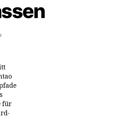
assen
zu
e
JavaScripts/jQuery
in
Contao
besser
tt
zusammenfassen
ntao
pfade
s
 für
ard-