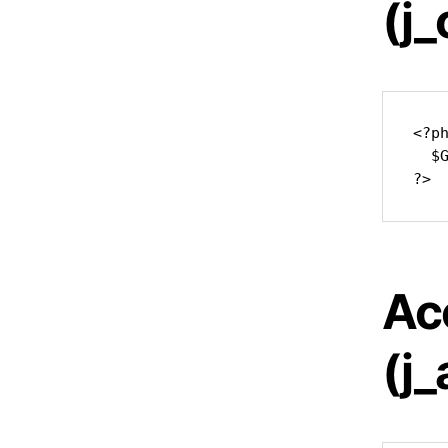
(j
<?ph
  $
?>
Ac
(j