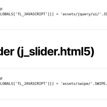
p

GLOBALS['TL_JAVASCRIPT'][] = 'assets/jquery/ui/'.JQ
der (j_slider.html5)
p

GLOBALS['TL_JAVASCRIPT'][] = 'assets/swipe/'.SWIPE.