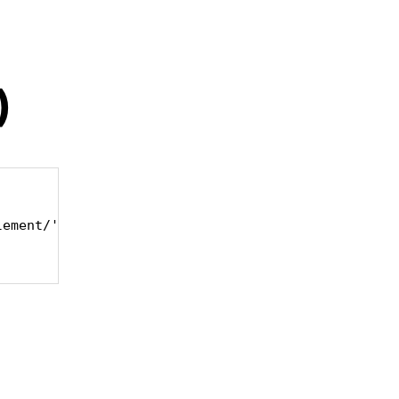
)
ement/'.MEDIAELEMENT.'/js/mediaelement-and-player.