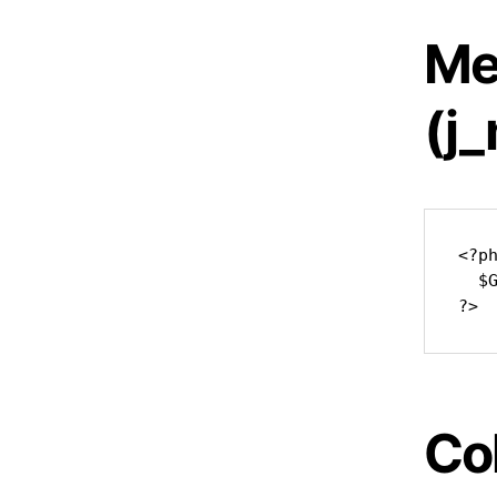
Me
(j
<?ph
  $
?>
Co