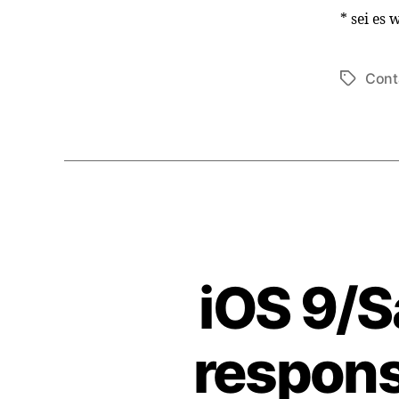
* sei es
Cont
Schlagwö
iOS 9/S
respons