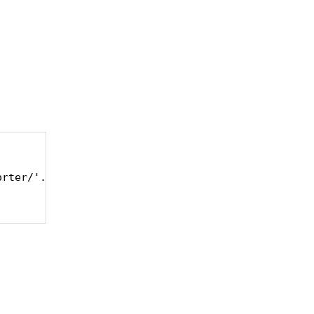
rter/'.TABLESORTER.'/js/tablesorter.js|static';
