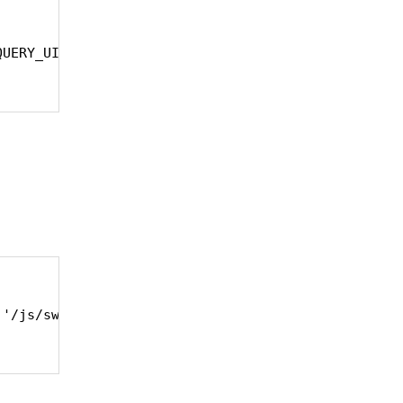
UERY_UI.'/jquery-ui.min.js|static';

'/js/swipe.min.js|static';
