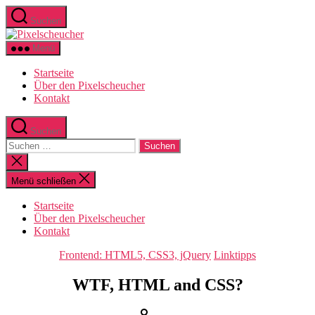
Zum
Suchen
Inhalt
Pixelscheucher
springen
Menü
Startseite
Über den Pixelscheucher
Kontakt
Suchen
Suchen
nach:
Suche
schließen
Menü schließen
Startseite
Über den Pixelscheucher
Kontakt
Kategorien
Frontend: HTML5, CSS3, jQuery
Linktipps
WTF, HTML and CSS?
Beitragsautor