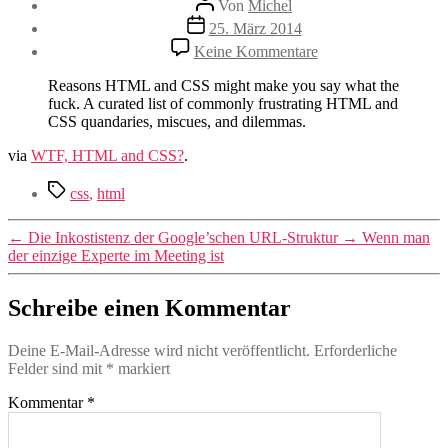
Von
Michel
Veröffentlichungsdatum
25. März 2014
zu
Keine Kommentare
WTF,
HTML
Reasons HTML and CSS might make you say what the
and
fuck. A curated list of commonly frustrating HTML and
CSS?
CSS quandaries, miscues, and dilemmas.
via
WTF, HTML and CSS?
.
Schlagwörter
css
,
html
←
Die Inkostistenz der Google’schen URL-Struktur
→
Wenn man
der einzige Experte im Meeting ist
Schreibe einen Kommentar
Deine E-Mail-Adresse wird nicht veröffentlicht.
Erforderliche
Felder sind mit
*
markiert
Kommentar
*