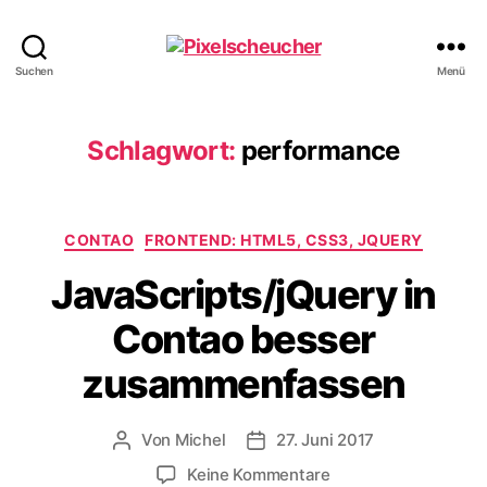
Pixelscheucher
Suchen
Menü
Schlagwort:
performance
Kategorien
CONTAO
FRONTEND: HTML5, CSS3, JQUERY
JavaScripts/jQuery in
Contao besser
zusammenfassen
Von
Michel
27. Juni 2017
Beitragsautor
Veröffentlichungsdatum
zu
Keine Kommentare