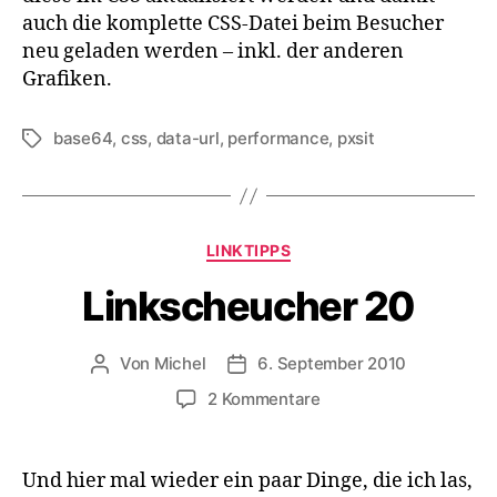
auch die komplette CSS-Datei beim Besucher
neu geladen werden – inkl. der anderen
Grafiken.
base64
,
css
,
data-url
,
performance
,
pxsit
Schlagwörter
Kategorien
LINKTIPPS
Linkscheucher 20
Von
Michel
6. September 2010
Beitragsautor
Veröffentlichungsdatum
zu
2 Kommentare
Linkscheucher
20
Und hier mal wieder ein paar Dinge, die ich las,