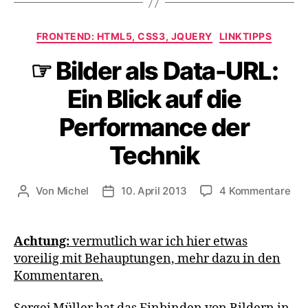
Kategorien
FRONTEND: HTML5, CSS3, JQUERY
LINKTIPPS
☞ Bilder als Data-URL:
Ein Blick auf die
Performance der
Technik
zu
Von
Michel
10. April 2013
4 Kommentare
Beitragsautor
Veröffentlichungsdatum
☞
Bil
als
Achtung:
vermutlich war ich hier etwas
Dat
voreilig mit Behauptungen, mehr dazu in den
URL
Kommentaren.
Ein
Bli