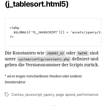
(j_tablesort.html5)
<?php

  $GLOBALS['TL_JAVASCRIPT'][] = 'assets/jquery/tabl
?>
Die Konstanten wie
oder
sind
JQUERY_UI
SWIPE
unter
definiert und
system/config/constants.php
geben die Versionsnummer der Scripts zurück.
* sei es wegen verschiedenen Vendors oder anderer
Dateistruktur
Contao
,
javascript
,
jquery
,
page speed
,
performance
Schlagwörter