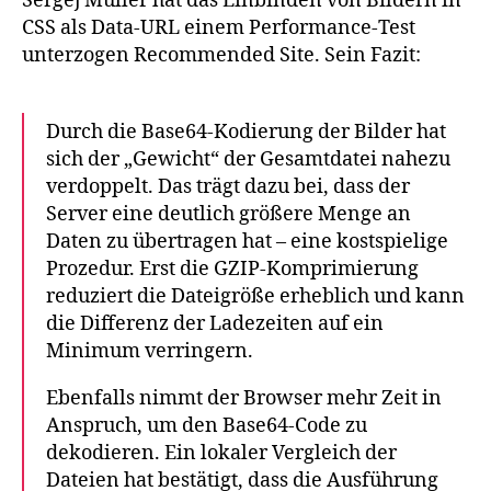
Sergej Müller hat das Einbinden von Bildern in
auf
CSS als Data-URL einem Performance-Test
die
Per
unterzogen Recommended Site. Sein Fazit:
der
Tec
Durch die Base64-Kodierung der Bilder hat
sich der „Gewicht“ der Gesamtdatei nahezu
verdoppelt. Das trägt dazu bei, dass der
Server eine deutlich größere Menge an
Daten zu übertragen hat – eine kostspielige
Prozedur. Erst die GZIP-Komprimierung
reduziert die Dateigröße erheblich und kann
die Differenz der Ladezeiten auf ein
Minimum verringern.
Ebenfalls nimmt der Browser mehr Zeit in
Anspruch, um den Base64-Code zu
dekodieren. Ein lokaler Vergleich der
Dateien hat bestätigt, dass die Ausführung