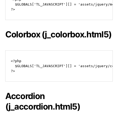
  $GLOBALS['TL_JAVASCRIPT'][] = 'assets/jquery/medi
?>
Colorbox (j_colorbox.html5)
<?php

  $GLOBALS['TL_JAVASCRIPT'][] = 'assets/jquery/colo
?>
Accordion
(j_accordion.html5)