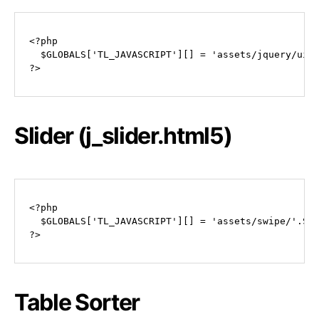
<?php

  $GLOBALS['TL_JAVASCRIPT'][] = 'assets/jquery/ui/'
?>
Slider (j_slider.html5)
<?php

  $GLOBALS['TL_JAVASCRIPT'][] = 'assets/swipe/'.SWI
?>
Table Sorter