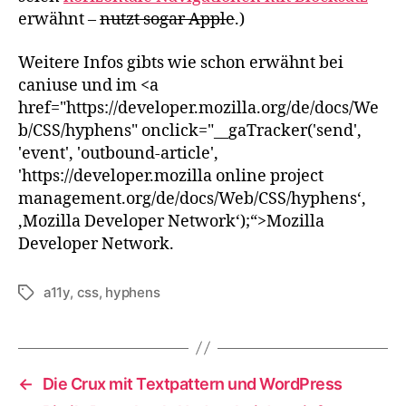
erwähnt –
nutzt sogar Apple
.)
Weitere Infos gibts wie schon erwähnt bei
caniuse und im <a
href="https://developer.mozilla.org/de/docs/We
b/CSS/hyphens" onclick="__gaTracker('send',
'event', 'outbound-article',
'https://developer.mozilla online project
management.org/de/docs/Web/CSS/hyphens‘,
‚Mozilla Developer Network‘);“>Mozilla
Developer Network.
a11y
,
css
,
hyphens
Schlagwörter
←
Die Crux mit Textpattern und WordPress