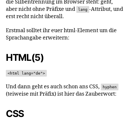
CSS
die Silbentrennung im Browser steht: geht,
hyp
aber nicht ohne Präfixe und
-Attribut, und
lang
erst recht nicht überall.
Erstmal solltet ihr euer html-Element um die
Sprachangabe erweitern:
HTML(5)
<html lang="de">
Und dann geht es auch schon ans CSS,
hyphen
(teiweise mit Präfix) ist hier das Zauberwort:
CSS