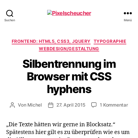
Pixelscheucher
Suchen
Menü
Kategorien
FRONTEND: HTML5, CSS3, JQUERY
TYPOGRAPHIE
WEBDESIGN/GESTALTUNG
Silbentrennung im
Browser mit CSS
hyphens
zu
Von
Michel
27. April 2015
1 Kommentar
Beitragsautor
Veröffentlichungsdatum
Silb
im
„Die Texte hätten wir gerne in Blocksatz.“
Brow
Spätestens hier gilt es zu überprüfen wie es um
mit