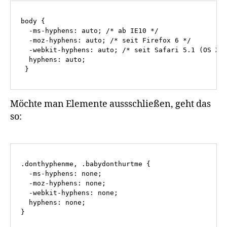
body {

  -ms-hyphens: auto; /* ab IE10 */

  -moz-hyphens: auto; /* seit Firefox 6 */

  -webkit-hyphens: auto; /* seit Safari 5.1 (OS X),
  hyphens: auto;

 }
Möchte man Elemente aussschließen, geht das
so:
.donthyphenme, .babydonthurtme {

  -ms-hyphens: none;

  -moz-hyphens: none;

  -webkit-hyphens: none;

  hyphens: none;

}