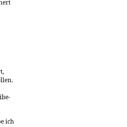
mert
t,
llen.
ibe-
e ich