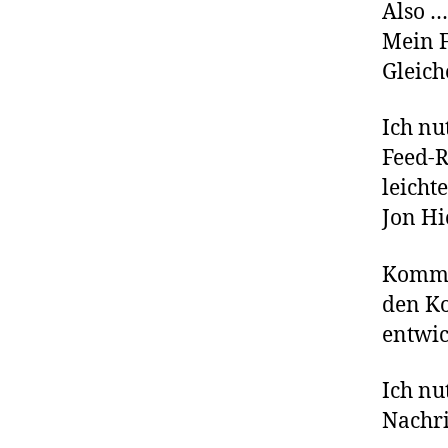
Also …
Mein F
Gleich
Ich nu
Feed-R
leicht
Jon Hi
Kommen
den Ko
entwic
Ich nu
Nachri