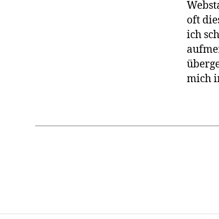
Websta
oft di
ich sc
aufmer
überge
mich i