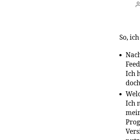
So, ic
Nach
Feed
Ich 
doch
Welc
Ich 
mein
Pro
Vers