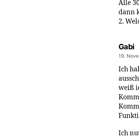
Alle 3
dann k
2. Wel
s
Gabi
19. Nov
Ich ha
ausschl
weiß i
Kommen
Kommen
Funkti
Ich nu