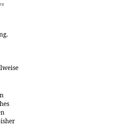
zu
re
Feed-/RSS-/Atom-
Umfrage
ng.
ilweise
on
ches
en
bisher