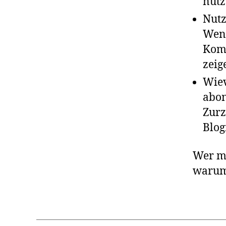
nutz
Nutz
Wenn
Komm
zeig
Wiev
abon
Zurz
Blog
Wer mö
waru