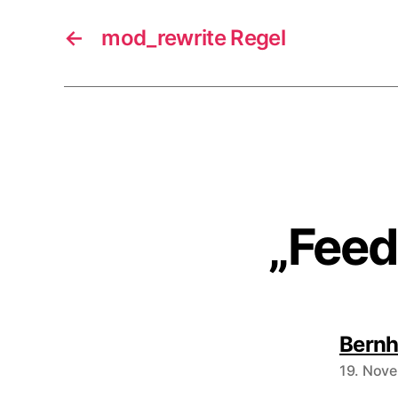
←
mod_rewrite Regel
„Fee
Bernh
19. Nov