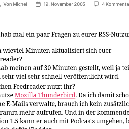
Von
Michel
19. November 2005
4 Kommenta
Beitragsautor
Veröffentlichungsdatum
h hab mal ein paar Fragen zu eurer RSS-Nutzu
 wieviel Minuten aktualisiert sich euer
reader?
hab meinen auf 30 Minuten gestellt, weil ja te
 sehr viel sehr schnell veröffentlicht wird.
hen Feedreader nutzt ihr?
nutze
Mozilla Thunderbird
. Da ich damit sch
e E-Mails verwalte, brauch ich kein zusätzli
gramm mehr aufrufen. Und in der kommend
ion 1.5 kann er auch mit Podcasts umgehen, 