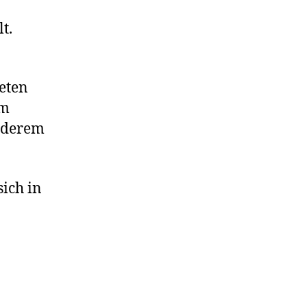
t.
teten
am
anderem
ich in