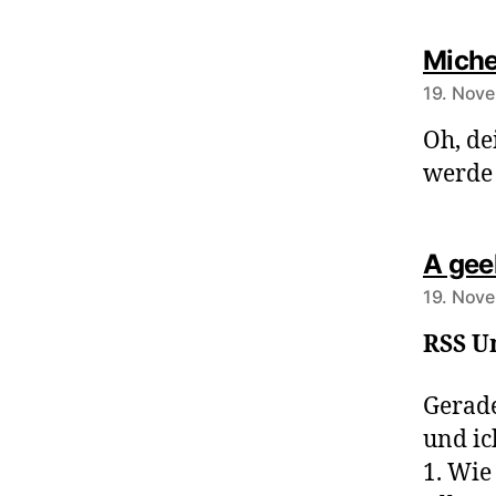
Miche
19. Nov
Oh, de
werde 
A geek
19. Nov
RSS U
Gerade
und ic
1. Wie