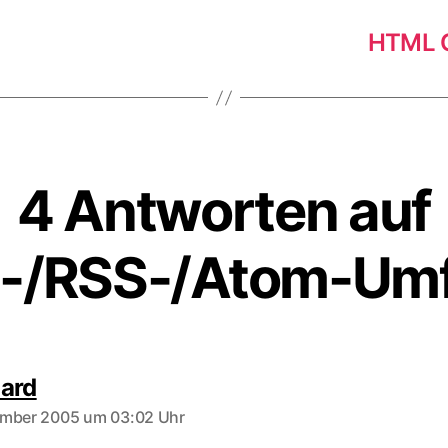
HTML C
4 Antworten auf
d-/RSS-/Atom-Umf
sagt:
ard
ember 2005 um 03:02 Uhr