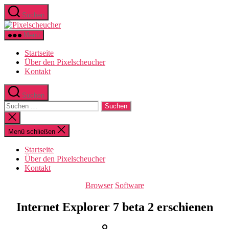
Zum
Suchen
Inhalt
Pixelscheucher
springen
Menü
Startseite
Über den Pixelscheucher
Kontakt
Suchen
Suchen
nach:
Suche
schließen
Menü schließen
Startseite
Über den Pixelscheucher
Kontakt
Kategorien
Browser
Software
Internet Explorer 7 beta 2 erschienen
Beitragsautor