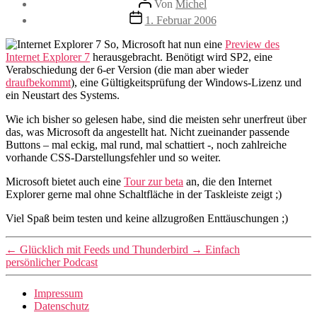
Von
Michel
Veröffentlichungsdatum
1. Februar 2006
So, Microsoft hat nun eine
Preview des
Internet Explorer 7
herausgebracht. Benötigt wird SP2, eine
Verabschiedung der 6-er Version (die man aber wieder
draufbekommt
), eine Gültigkeitsprüfung der Windows-Lizenz und
ein Neustart des Systems.
Wie ich bisher so gelesen habe, sind die meisten sehr unerfreut über
das, was Microsoft da angestellt hat. Nicht zueinander passende
Buttons – mal eckig, mal rund, mal schattiert -, noch zahlreiche
vorhande CSS-Darstellungsfehler und so weiter.
Microsoft bietet auch eine
Tour zur beta
an, die den Internet
Explorer gerne mal ohne Schaltfläche in der Taskleiste zeigt ;)
Viel Spaß beim testen und keine allzugroßen Enttäuschungen ;)
←
Glücklich mit Feeds und Thunderbird
→
Einfach
persönlicher Podcast
Impressum
Datenschutz