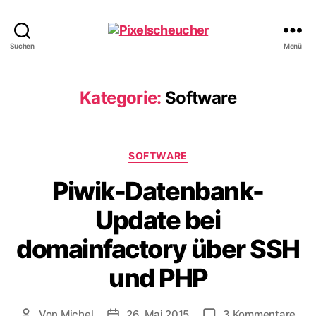
Pixelscheucher
Suchen
Menü
Kategorie:
Software
Kategorien
SOFTWARE
Piwik-Datenbank-
Update bei
domainfactory über SSH
und PHP
zu
Von
Michel
26. Mai 2015
3 Kommentare
Beitragsautor
Veröffentlichungsdatum