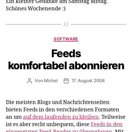
Ein kleiner Gedanke am Samstag Mittag.
Schönes Wochenende :)
Kategorien
SOFTWARE
Feeds
komfortabel abonnieren
Von
Michel
17. August 2006
Beitragsautor
Veröffentlichungsdatum
Die meisten Blogs und Nachrichtenseiten
bieten Feeds in den verschiedenen Formaten
an um
auf dem laufenden zu bleiben
. Teilweise
ist es aber recht unbequem, diese
Feeds
in den
eingesetzten
Feed-Reader
zu übernehmen
. Mit