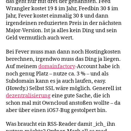
das geht nur mit drei der genannten. Feed
Wrangler kostet 19 $ im Jahr, Feedbin 30 $ im
Jahr, Fever kostet einmalig 30 $ und dann
irgendeinen reduzierten Preis in der nächsten
Major-Version. Ist ja alles kein Ding und sein
Geld vermutlich auch wert.
Bei Fever muss man dann noch Hostingkosten
berechnen, irgendwo muss das Ding ja liegen.
Auf meinem
domainfactory
-Account habe ich
noch genug Platz – nutze ca. 3 % – und als
Subdomain kann es ja auch laufen, easy.
(Howdy.) Selbst SSL wäre möglich. Generell ist
dezentralisierung
eine gute Sache, die ich
schon mal mit Owncloud anstoßen wollte – da
aber über einen iOS7-Bug gestolpert bin.
Was braucht ein RSS-Reader damit _ich_ ihn