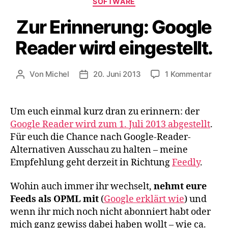
SOFTWARE
Zur Erinnerung: Google
Reader wird eingestellt.
zu
Von
Michel
20. Juni 2013
1 Kommentar
Beitragsautor
Veröffentlichungsdatum
Zur
Erin
Goog
Um euch einmal kurz dran zu erinnern: der
Rea
Google Reader wird zum 1. Juli 2013 abgestellt
.
wird
Für euch die Chance nach Google-Reader-
einge
Alternativen Ausschau zu halten – meine
Empfehlung geht derzeit in Richtung
Feedly
.
Wohin auch immer ihr wechselt,
nehmt eure
Feeds als OPML mit
(
Google erklärt wie
) und
wenn ihr mich noch nicht abonniert habt oder
mich ganz gewiss dabei haben wollt – wie ca.