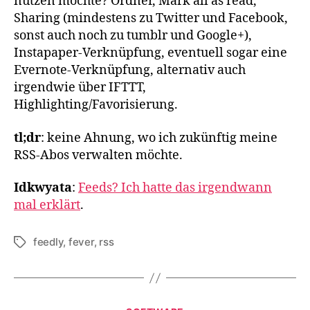
nutzen möchte? Ordner, Mark all as read,
Sharing (mindestens zu Twitter und Facebook,
sonst auch noch zu tumblr und Google+),
Instapaper-Verknüpfung, eventuell sogar eine
Evernote-Verknüpfung, alternativ auch
irgendwie über IFTTT,
Highlighting/Favorisierung.
tl;dr
: keine Ahnung, wo ich zukünftig meine
RSS-Abos verwalten möchte.
Idkwyata
:
Feeds? Ich hatte das irgendwann
mal erklärt
.
feedly
,
fever
,
rss
Schlagwörter
Kategorien