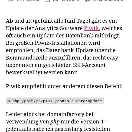
Piwi
Dat
Upd
Ab und an (gefühlt alle fünf Tage) gibt es ein
bei
Update der Analytics-Software
Piwik
, welches
dom
oft auch ein Update der Datenbank mitbringt.
übe
Bei großen Piwik-Installationen wird
SS
empfohlen, das Datenbank-Update über die
und
Kommandozeile auszuführen, das recht easy
PH
über einen eingerichteten SSH-Account
bewerkstelligt werden kann.
Piwik empfiehlt unter anderem diesen Befehl:
$ php /path/to/piwik/console core:update
Leider gibt’s bei domainfactory bei
Verwendung von
php
nur die Version 4 –
jedenfalls habe ich das bislang feststellen