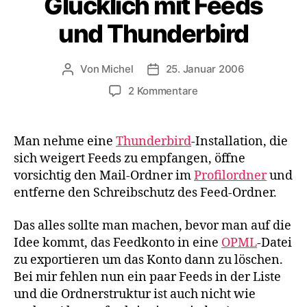
Glücklich mit Feeds
und Thunderbird
Von
Michel
25. Januar 2006
Beitragsautor
Veröffentlichungsdatum
zu
2 Kommentare
Glücklich
mit
Feeds
Man nehme eine
Thunderbird
-Installation, die
und Thunderbird
sich weigert
Feeds
zu empfangen, öffne
vorsichtig den
Mail
-Ordner im
Profilordner
und
entferne den Schreibschutz des
Feed
-Ordner.
Das alles sollte man machen, bevor man auf die
Idee kommt, das Feedkonto in eine
OPML
-Datei
zu exportieren um das Konto dann zu löschen.
Bei mir fehlen nun ein paar
Feeds
in der Liste
und die Ordnerstruktur ist auch nicht wie