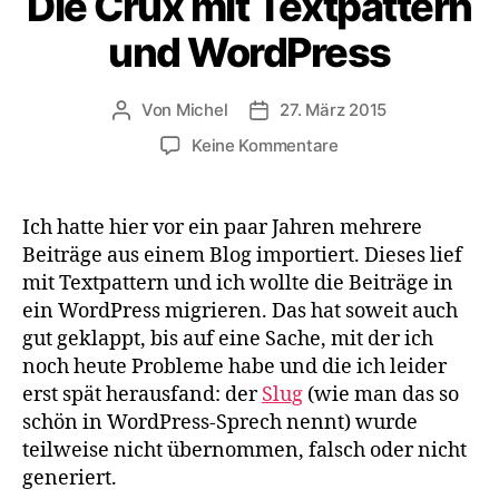
Die Crux mit Textpattern
und WordPress
Von
Michel
27. März 2015
Beitragsautor
Veröffentlichungsdatum
zu
Keine Kommentare
Die
Crux
mit
Ich hatte hier vor ein paar Jahren mehrere
Textpattern
Beiträge aus einem Blog importiert. Dieses lief
und
mit Textpattern und ich wollte die Beiträge in
WordPress
ein WordPress migrieren. Das hat soweit auch
gut geklappt, bis auf eine Sache, mit der ich
noch heute Probleme habe und die ich leider
erst spät herausfand: der
Slug
(wie man das so
schön in WordPress-Sprech nennt) wurde
teilweise nicht übernommen, falsch oder nicht
generiert.