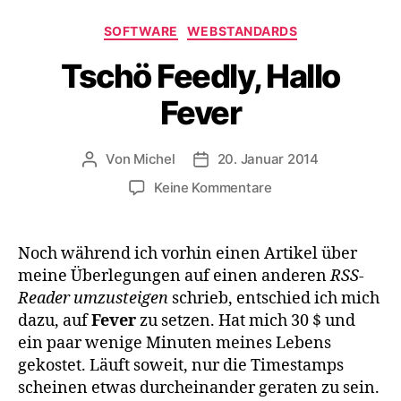
Kategorien
SOFTWARE
WEBSTANDARDS
Tschö Feedly, Hallo
Fever
Von
Michel
20. Januar 2014
Beitragsautor
Veröffentlichungsdatum
zu
Keine Kommentare
Tschö
Feedly,
Hallo
Noch während ich vorhin einen Artikel über
Fever
meine Überlegungen auf einen anderen
RSS-
Reader umzusteigen
schrieb, entschied ich mich
dazu, auf
Fever
zu setzen. Hat mich 30 $ und
ein paar wenige Minuten meines Lebens
gekostet. Läuft soweit, nur die Timestamps
scheinen etwas durcheinander geraten zu sein.