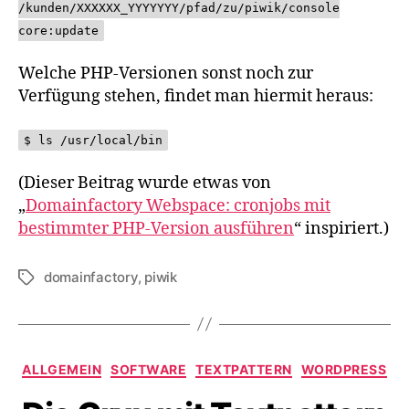
/kunden/XXXXXX_YYYYYYY/pfad/zu/piwik/console
core:update
Welche PHP-Versionen sonst noch zur
Verfügung stehen, findet man hiermit heraus:
$ ls /usr/local/bin
(Dieser Beitrag wurde etwas von
„
Domainfactory Webspace: cronjobs mit
bestimmter PHP-Version ausführen
“ inspiriert.)
domainfactory
,
piwik
Schlagwörter
Kategorien
ALLGEMEIN
SOFTWARE
TEXTPATTERN
WORDPRESS