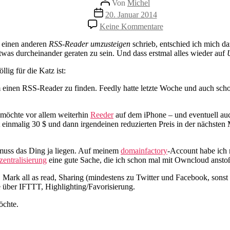
Von
Michel
Veröffentlichungsdatum
20. Januar 2014
zu
Keine Kommentare
Tschö
Feedly,
f einen anderen
RSS-Reader umzusteigen
schrieb, entschied ich mich d
Hallo
twas durcheinander geraten zu sein. Und dass erstmal alles wieder auf
Fever
lig für die Katz ist:
einen RSS-Reader zu finden. Feedly hatte letzte Woche und auch scho
 möchte vor allem weiterhin
Reeder
auf dem iPhone – und eventuell auc
 einmalig 30 $ und dann irgendeinen reduzierten Preis in der nächsten 
muss das Ding ja liegen. Auf meinem
domainfactory
-Account habe ich 
zentralisierung
eine gute Sache, die ich schon mal mit Owncloud anstoß
Mark all as read, Sharing (mindestens zu Twitter und Facebook, sons
e über IFTTT, Highlighting/Favorisierung.
öchte.