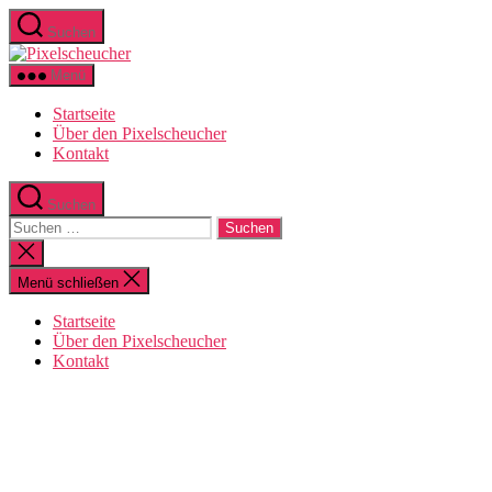
Zum
Suchen
Inhalt
Pixelscheucher
springen
Menü
Startseite
Über den Pixelscheucher
Kontakt
Suchen
Suchen
nach:
Suche
schließen
Menü schließen
Startseite
Über den Pixelscheucher
Kontakt