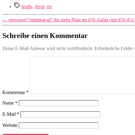
Schlagwörter
feedly
,
fever
,
rss
←
viewport=“minimal-ui“ für mehr Platz im iOS-Safari (mit iOS-8-U
Schreibe einen Kommentar
Deine E-Mail-Adresse wird nicht veröffentlicht.
Erforderliche Felder 
Kommentar
*
Name
*
E-Mail
*
Website