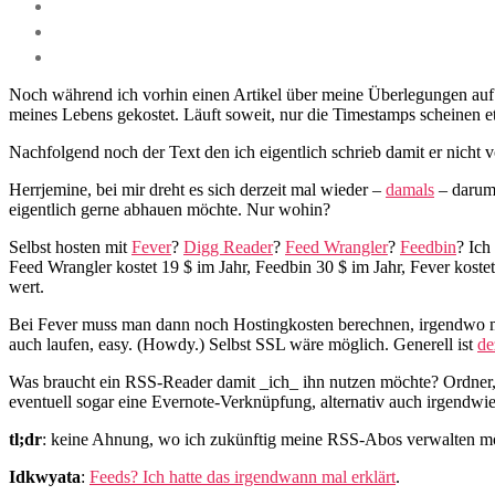
Noch während ich vorhin einen Artikel über meine Überlegungen au
meines Lebens gekostet. Läuft soweit, nur die Timestamps scheinen e
Nachfolgend noch der Text den ich eigentlich schrieb damit er nicht völ
Herrjemine, bei mir dreht es sich derzeit mal wieder –
damals
– darum 
eigentlich gerne abhauen möchte. Nur wohin?
Selbst hosten mit
Fever
?
Digg Reader
?
Feed Wrangler
?
Feedbin
? Ich
Feed Wrangler kostet 19 $ im Jahr, Feedbin 30 $ im Jahr, Fever kostet
wert.
Bei Fever muss man dann noch Hostingkosten berechnen, irgendwo 
auch laufen, easy. (Howdy.) Selbst SSL wäre möglich. Generell ist
de
Was braucht ein RSS-Reader damit _ich_ ihn nutzen möchte? Ordner, 
eventuell sogar eine Evernote-Verknüpfung, alternativ auch irgendwi
tl;dr
: keine Ahnung, wo ich zukünftig meine RSS-Abos verwalten m
Idkwyata
:
Feeds? Ich hatte das irgendwann mal erklärt
.