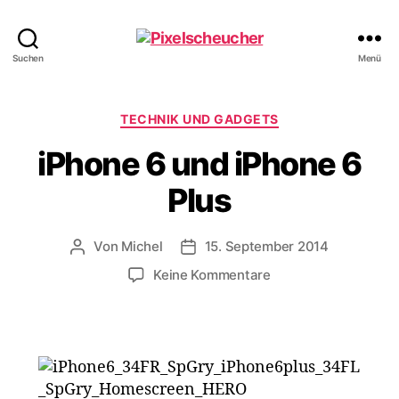
Pixelscheucher
Suchen
Menü
Kategorien
TECHNIK UND GADGETS
iPhone 6 und iPhone 6
Plus
Von
Michel
15. September 2014
Beitragsautor
Veröffentlichungsdatum
zu
Keine Kommentare
iPhone
6
und
iPhone
6
Plus