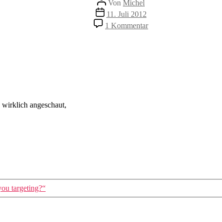
Von
Michel
Veröffentlichungsdatum
11. Juli 2012
zu
1 Kommentar
Lagebericht
wirklich angeschaut,
you targeting?“