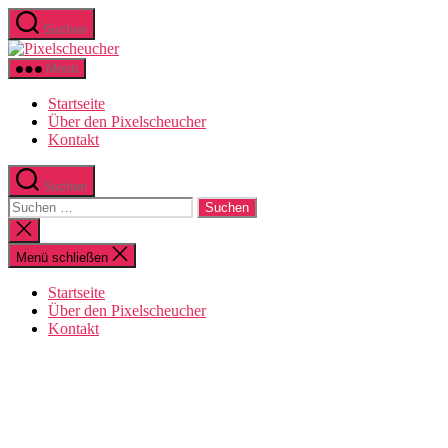
Zum
Suchen
Inhalt
Pixelscheucher
springen
Menü
Startseite
Über den Pixelscheucher
Kontakt
Suchen
Suchen
nach:
Suche
schließen
Menü schließen
Startseite
Über den Pixelscheucher
Kontakt