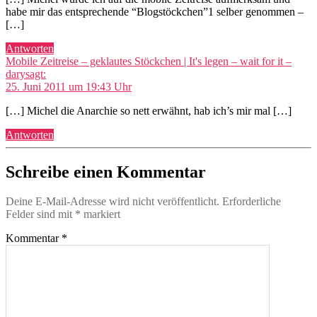
habe mir das entsprechende “Blogstöckchen”1 selber genommen –
[…]
Antworten
Mobile Zeitreise – geklautes Stöckchen | It's legen – wait for it –
dary
sagt:
25. Juni 2011 um 19:43 Uhr
[…] Michel die Anarchie so nett erwähnt, hab ich’s mir mal […]
Antworten
Schreibe einen Kommentar
Deine E-Mail-Adresse wird nicht veröffentlicht.
Erforderliche
Felder sind mit
*
markiert
Kommentar
*