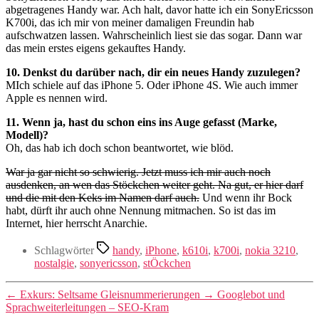
abgetragenes Handy war. Ach halt, davor hatte ich ein SonyEricsson
K700i, das ich mir von meiner damaligen Freundin hab
aufschwatzen lassen. Wahrscheinlich liest sie das sogar. Dann war
das mein erstes eigens gekauftes Handy.
10. Denkst du darüber nach, dir ein neues Handy zuzulegen?
MIch schiele auf das iPhone 5. Oder iPhone 4S. Wie auch immer
Apple es nennen wird.
11. Wenn ja, hast du schon eins ins Auge gefasst (Marke,
Modell)?
Oh, das hab ich doch schon beantwortet, wie blöd.
War ja gar nicht so schwierig. Jetzt muss ich mir auch noch
ausdenken, an wen das Stöckchen weiter geht. Na gut, er hier darf
und die mit den Keks im Namen darf auch.
Und wenn ihr Bock
habt, dürft ihr auch ohne Nennung mitmachen. So ist das im
Internet, hier herrscht Anarchie.
Schlagwörter
handy
,
iPhone
,
k610i
,
k700i
,
nokia 3210
,
nostalgie
,
sonyericsson
,
stÖckchen
←
Exkurs: Seltsame Gleisnummerierungen
→
Googlebot und
Sprachweiterleitungen – SEO-Kram