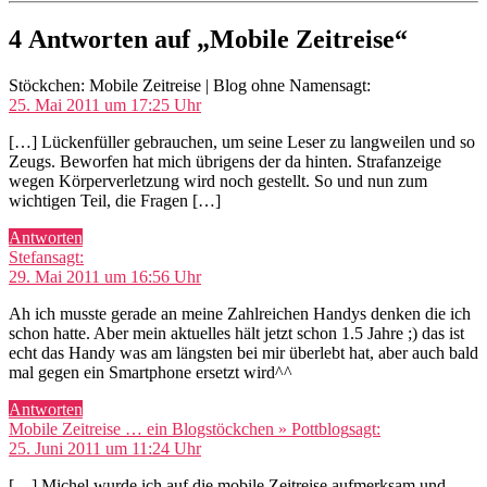
4 Antworten auf „Mobile Zeitreise“
Stöckchen: Mobile Zeitreise | Blog ohne Namen
sagt:
25. Mai 2011 um 17:25 Uhr
[…] Lückenfüller gebrauchen, um seine Leser zu langweilen und so
Zeugs. Beworfen hat mich übrigens der da hinten. Strafanzeige
wegen Körperverletzung wird noch gestellt. So und nun zum
wichtigen Teil, die Fragen […]
Antworten
Stefan
sagt:
29. Mai 2011 um 16:56 Uhr
Ah ich musste gerade an meine Zahlreichen Handys denken die ich
schon hatte. Aber mein aktuelles hält jetzt schon 1.5 Jahre ;) das ist
echt das Handy was am längsten bei mir überlebt hat, aber auch bald
mal gegen ein Smartphone ersetzt wird^^
Antworten
Mobile Zeitreise … ein Blogstöckchen » Pottblog
sagt:
25. Juni 2011 um 11:24 Uhr
[…] Michel wurde ich auf die mobile Zeitreise aufmerksam und