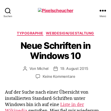
Pixelscheucher
Suchen
Menü
Kategorien
TYPOGRAPHIE
WEBDESIGN/GESTALTUNG
Neue Schriften in
Windows 10
Von
Michel
19. August 2015
Beitragsautor
Veröffentlichungsdatum
zu
Keine Kommentare
Neue
Schriften
Auf der Suche nach einer Übersicht von
in
installierten Standard-Schriften unter
Windows
10
Windows bin ich auf eine
Liste in der
Wikipedia
gestoßen. Hier fiel mir wiederum