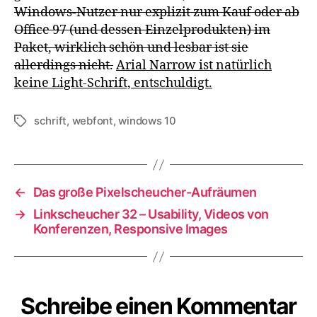
Windows-Nutzer nur explizit zum Kauf oder ab
Office 97 (und dessen Einzelprodukten) im
Paket, wirklich schön und lesbar ist sie
allerdings nicht.
Arial Narrow ist natürlich
keine Light-Schrift, entschuldigt.
schrift
,
webfont
,
windows 10
Schlagwörter
←
Das große Pixelscheucher-Aufräumen
→
Linkscheucher 32 – Usability, Videos von
Konferenzen, Responsive Images
Schreibe einen Kommentar