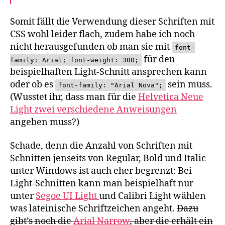
Somit fällt die Verwendung dieser Schriften mit
CSS wohl leider flach, zudem habe ich noch
nicht herausgefunden ob man sie mit
font-
für den
family: Arial; font-weight: 300;
beispielhaften Light-Schnitt ansprechen kann
oder ob es
sein muss.
font-family: "Arial Nova";
(Wusstet ihr, dass man für die
Helvetica Neue
Light zwei verschiedene Anweisungen
angeben muss?)
Schade, denn die Anzahl von Schriften mit
Schnitten jenseits von Regular, Bold und Italic
unter Windows ist auch eher begrenzt: Bei
Light-Schnitten kann man beispielhaft nur
unter
Segoe UI Light
und Calibri Light wählen
was lateinische Schriftzeichen angeht.
Dazu
gibt’s noch die
Arial Narrow
, aber die erhält ein