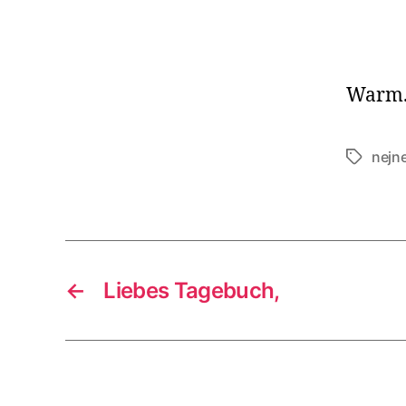
Warm. 
nejne
Schlagwö
←
Liebes Tagebuch,