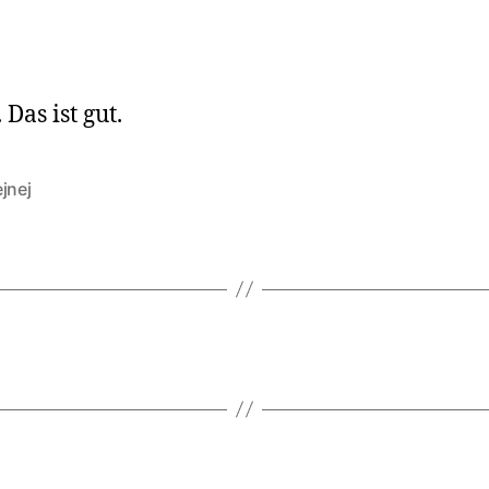
Das ist gut.
jnej
rter