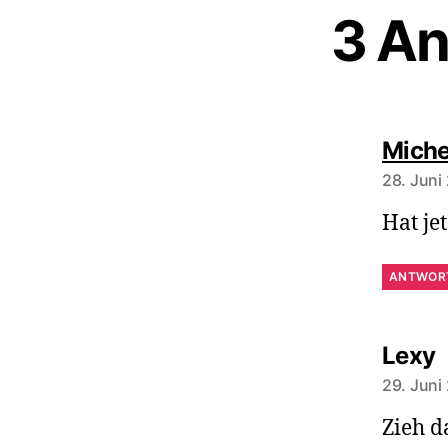
3 An
Miche
28. Juni
Hat je
ANTWOR
s
Lexy
29. Juni
Zieh d