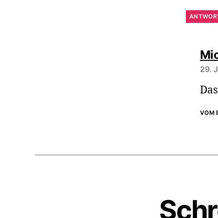
ANTWOR
Mi
29. 
Das
VOM 
Schr