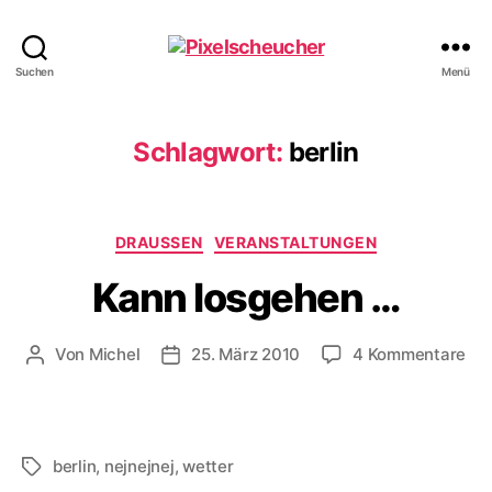
Pixelscheucher
Suchen
Menü
Schlagwort:
berlin
Kategorien
DRAUSSEN
VERANSTALTUNGEN
Kann losgehen …
zu
Von
Michel
25. März 2010
4 Kommentare
Beitragsautor
Veröffentlichungsdatum
Ka
los
…
berlin
,
nejnejnej
,
wetter
Schlagwörter