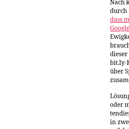
Nach k
durch 
dass m
Google
Ewigke
brauch
dieser
bit.ly
über S
zusam
Lösung
oder m
tendie
in zwe