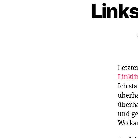
Links
Letzte
Linkli
Ich st
überha
überha
und ge
Wo ka