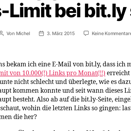
-Limit bei bit.ly
Von
Michel
3. März 2015
Keine Kommentar
Beitragsautor
Veröffentlichungsdatum
ns bekam ich eine E-Mail von bit.ly, dass ich 
mit von 10.000(!) Links pro Monat(!!)
erreicht 
aunte nicht schlecht und überlegte, wie es daz
upt kommen konnte und seit wann dieses Li
upt besteht. Also ab auf die bit.ly-Seite, einge
schaut, wohin die letzten Links so gingen: las
men die her?