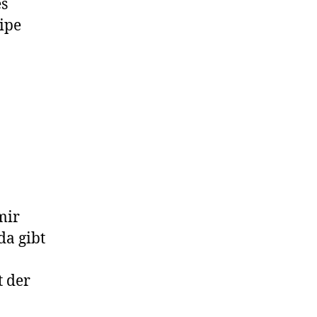
es
cipe
mir
da gibt
t der