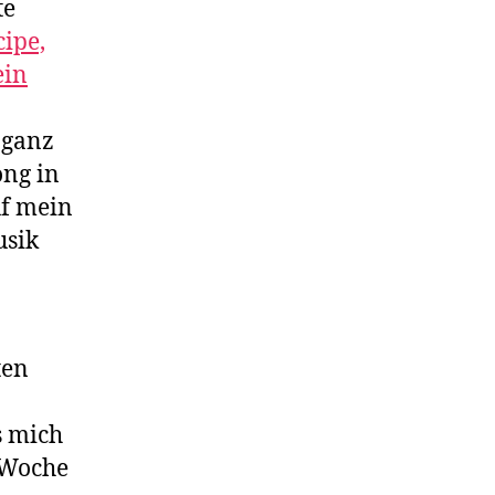
te
cipe,
ein
 ganz
ong in
uf mein
usik
ten
s mich
e Woche