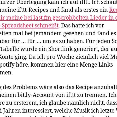
urzer Überlegung kam ich auf ifttt. Ich schau
meine ifttt-Recipes und fand als erstes ein
Re
ir meine bei last.fm gescrobbelten Lieder in 
 Spreadsheet schmeißt
. Das hatte ich vor
iten mal bei jemandem gesehen und fand es
bar für … für … um es zu haben. Für jeden S
 Tabelle wurde ein Shortlink generiert, der a
-Konto ging. Da ich pro Woche ziemlich viel M
potify höre, kommen hier eine Menge Links
men.
 des Problems wäre also das Recipe anzuhal
einen bit.ly-Account von ifttt zu trennen. Ich
re zu ersterem, ich glaube nämlich nicht, das
i Jahren interessiert, welche Musik ich letzt