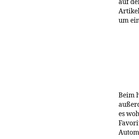
auf de
Artike
um ein
Beim h
außerd
es woh
Favori
Automa