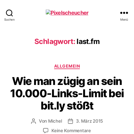
Pixelscheucher
Suchen
Menü
Schlagwort:
last.fm
Kategorien
ALLGEMEIN
Wie man zügig an sein
10.000-Links-Limit bei
bit.ly stößt
Von
Michel
3. März 2015
Beitragsautor
Veröffentlichungsdatum
zu
Keine Kommentare