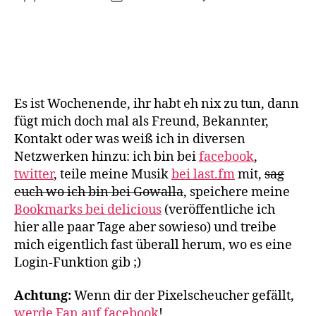
Freu
Frei
Es ist Wochenende, ihr habt eh nix zu tun, dann
fügt mich doch mal als Freund, Bekannter,
Kontakt oder was weiß ich in diversen
Netzwerken hinzu: ich bin bei
facebook
,
twitter
, teile meine Musik
bei last.fm
mit,
sag
euch wo ich bin bei Gowalla
, speichere meine
Bookmarks bei delicious
(veröffentliche ich
hier alle paar Tage aber sowieso) und treibe
mich eigentlich fast überall herum, wo es eine
Login-Funktion gib ;)
Achtung:
Wenn dir der Pixelscheucher gefällt,
werde Fan auf facebook
!