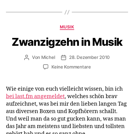
Kategorien
MUSIK
Zwanzigzehn in Musik
Von
Michel
28. Dezember 2010
Beitragsautor
Veröffentlichungsdatum
zu
Keine Kommentare
Zwanzigzehn
in
Musik
Wie einige von euch vielleicht wissen, bin ich
bei last.fm angemeldet
, welches schön brav
aufzeichnet, was bei mir den lieben langen Tag
aus diversen Boxen und Kopfhörern schallt.
Und weil man da so gut gucken kann, was man
das Jahr am meistens und liebsten und tollsten
gehört hab und es so ganz ohne