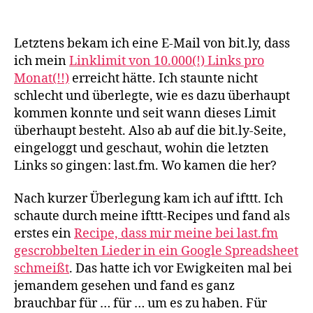
Wie
man
zügig
Letztens bekam ich eine E-Mail von bit.ly, dass
an
ich mein
Linklimit von 10.000(!) Links pro
sein
Monat(!!)
erreicht hätte. Ich staunte nicht
10.000-
schlecht und überlegte, wie es dazu überhaupt
Links-
kommen konnte und seit wann dieses Limit
Limit
überhaupt besteht. Also ab auf die bit.ly-Seite,
bei
bit.ly
eingeloggt und geschaut, wohin die letzten
stößt
Links so gingen: last.fm. Wo kamen die her?
Nach kurzer Überlegung kam ich auf ifttt. Ich
schaute durch meine ifttt-Recipes und fand als
erstes ein
Recipe, dass mir meine bei last.fm
gescrobbelten Lieder in ein Google Spreadsheet
schmeißt
. Das hatte ich vor Ewigkeiten mal bei
jemandem gesehen und fand es ganz
brauchbar für … für … um es zu haben. Für