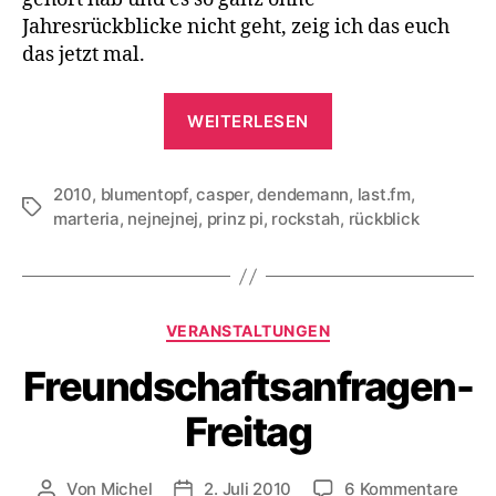
Jahresrückblicke nicht geht, zeig ich das euch
das jetzt mal.
„Zwanzigzehn
WEITERLESEN
in
Musik“
2010
,
blumentopf
,
casper
,
dendemann
,
last.fm
,
Schlagwörter
marteria
,
nejnejnej
,
prinz pi
,
rockstah
,
rückblick
Kategorien
VERANSTALTUNGEN
Freundschaftsanfragen-
Freitag
zu
Von
Michel
2. Juli 2010
6 Kommentare
Beitragsautor
Veröffentlichungsdatum