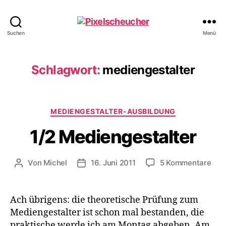
Pixelscheucher
Suchen
Menü
Schlagwort:
mediengestalter
Kategorien
MEDIENGESTALTER-AUSBILDUNG
1/2 Mediengestalter
zu
Von
Michel
16. Juni 2011
5 Kommentare
Beitragsautor
Veröffentlichungsdatum
1/2
Med
Ach übrigens: die theoretische Prüfung zum
Mediengestalter ist schon mal bestanden, die
praktische werde ich am Montag abgeben. Am