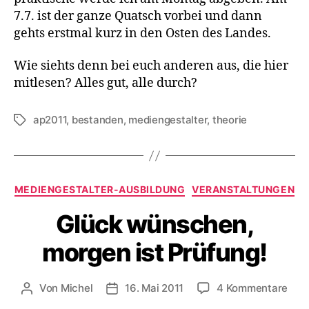
7.7. ist der ganze Quatsch vorbei und dann
gehts erstmal kurz in den Osten des Landes.
Wie siehts denn bei euch anderen aus, die hier
mitlesen? Alles gut, alle durch?
ap2011
,
bestanden
,
mediengestalter
,
theorie
Schlagwörter
Kategorien
MEDIENGESTALTER-AUSBILDUNG
VERANSTALTUNGEN
Glück wünschen,
morgen ist Prüfung!
zu
Von
Michel
16. Mai 2011
4 Kommentare
Beitragsautor
Veröffentlichungsdatum
Glüc