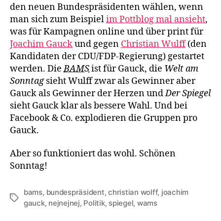
den
den neuen Bundespräsidenten wählen, wenn
Präs
man sich zum Beispiel
im Pottblog mal ansieht
,
was für Kampagnen online und über print für
Joachim Gauck
und gegen
Christian Wulff
(den
Kandidaten der CDU/FDP-Regierung) gestartet
werden. Die
BAMS
ist für Gauck, die
Welt am
Sonntag
sieht Wulff zwar als Gewinner aber
Gauck als Gewinner der Herzen und
Der Spiegel
sieht Gauck klar als bessere Wahl. Und bei
Facebook & Co. explodieren die Gruppen pro
Gauck.
Aber so funktioniert das wohl. Schönen
Sonntag!
bams
,
bundespräsident
,
christian wolff
,
joachim
Schlagwörter
gauck
,
nejnejnej
,
Politik
,
spiegel
,
wams