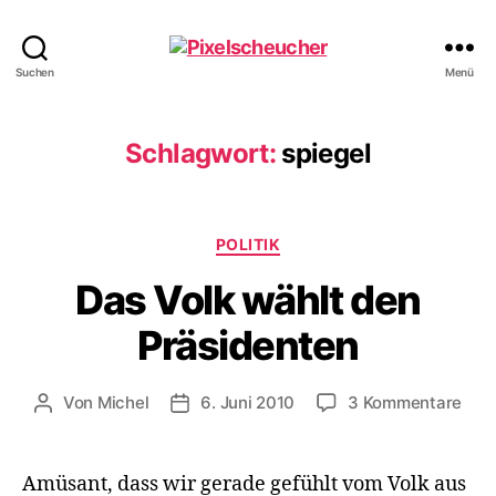
Pixelscheucher
Suchen
Menü
Schlagwort:
spiegel
Kategorien
POLITIK
Das Volk wählt den
Präsidenten
zu
Von
Michel
6. Juni 2010
3 Kommentare
Beitragsautor
Veröffentlichungsdatum
Das
Volk
wähl
Amüsant, dass wir gerade gefühlt vom Volk aus