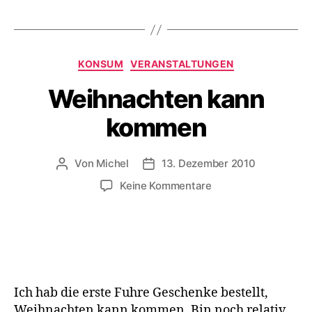
einem
großen
deutschen
Versandhändler
Kategorien
KONSUM
VERANSTALTUNGEN
bestellt
hattest?
Weihnachten kann
kommen
Von
Michel
13. Dezember 2010
Beitragsautor
Veröffentlichungsdatum
zu
Keine Kommentare
Weihnachten
kann
kommen
Ich hab die erste Fuhre Geschenke bestellt,
Weihnachten kann kommen. Bin noch relativ