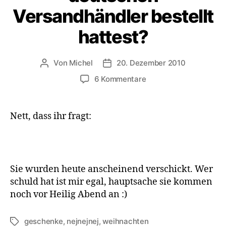
Versandhändler bestellt
hattest?
Von
Michel
20. Dezember 2010
Beitragsautor
Veröffentlichungsdatum
zu
6 Kommentare
Michel,
was
ist
Nett, dass ihr fragt:
eigentlich
aus
den
Geschenken
geworden,
Sie wurden heute anscheinend verschickt. Wer
die
schuld hat ist mir egal, hauptsache sie kommen
Du
noch vor Heilig Abend an :)
letzten
Montag
geschenke
,
nejnejnej
,
weihnachten
Schlagwörter
bei