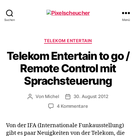
Pixelscheucher
Suchen
Menü
Kategorien
TELEKOM ENTERTAIN
Telekom Entertain to go /
Remote Control mit
Sprachsteuerung
Von
Michel
30. August 2012
Beitragsautor
Veröffentlichungsdatum
zu
4 Kommentare
Telekom
Entertain
Von der IFA (Internationale Funkausstellung)
to
gibt es paar Neuigkeiten von der Telekom, die
go