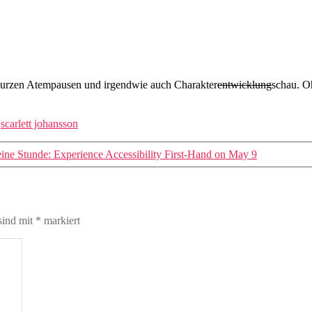
 kurzen Atempausen und irgendwie auch Charakter
entwicklung
schau. O
,
scarlett johansson
eine Stunde: Experience Accessibility First-Hand on May 9
sind mit
*
markiert