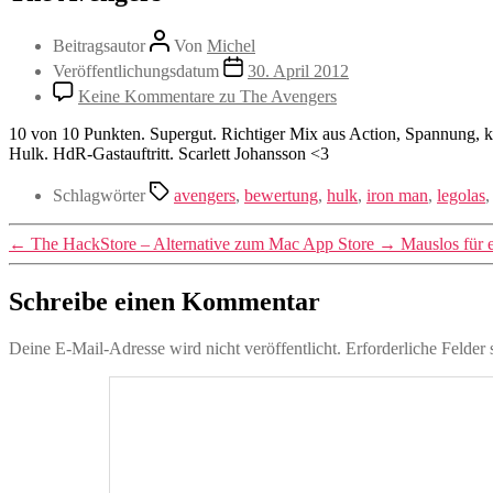
Beitragsautor
Von
Michel
Veröffentlichungsdatum
30. April 2012
Keine Kommentare
zu The Avengers
10 von 10 Punkten. Supergut. Richtiger Mix aus Action, Spannung,
Hulk. HdR-Gastauftritt. Scarlett Johansson <3
Schlagwörter
avengers
,
bewertung
,
hulk
,
iron man
,
legolas
←
The HackStore – Alternative zum Mac App Store
→
Mauslos für 
Schreibe einen Kommentar
Deine E-Mail-Adresse wird nicht veröffentlicht.
Erforderliche Felder 