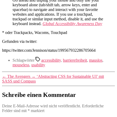
Go ahead and unplug your mouse and only use your
keyboard alone (tab/shift tab, arrow keys, enter and
spacebar) to navigate and interact with your favorite
websites and applications. If you use a touchpad,
trackpad or similar input method, disable it, and use the
keyboard instead.
Global Accessibility Awareness Day
* oder Trackpacks, Wacoms, Touchpad
Gefunden via twitter:
https://twitter.com/Jennison/status/199567932286705664
Schlagwörter
accessibility
,
barrierefreiheit
,
mauslos
,
mouseless
,
usability
←
The Avengers
→
‘Abstracting CSS for Sustainable UI’ mit
SASS und Compass
Schreibe einen Kommentar
Deine E-Mail-Adresse wird nicht veröffentlicht.
Erforderliche
Felder sind mit
*
markiert