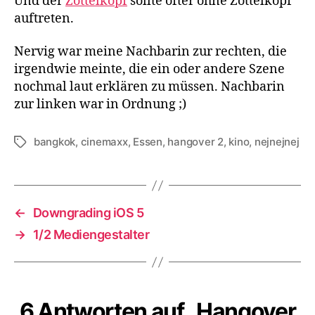
Und der
Zottelkopf
sollte öfter ohne Zottelkopf
auftreten.
Nervig war meine Nachbarin zur rechten, die
irgendwie meinte, die ein oder andere Szene
nochmal laut erklären zu müssen. Nachbarin
zur linken war in Ordnung ;)
bangkok
,
cinemaxx
,
Essen
,
hangover 2
,
kino
,
nejnejnej
Schlagwörter
←
Downgrading iOS 5
→
1/2 Mediengestalter
6 Antworten auf „Hangover