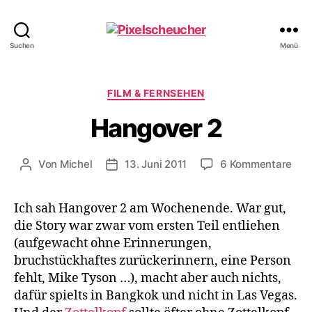
Pixelscheucher
Suchen
Menü
Kategorien
FILM & FERNSEHEN
Hangover 2
zu
Von
Michel
13. Juni 2011
6 Kommentare
Beitragsautor
Veröffentlichungsdatum
Han
2
Ich sah Hangover 2 am Wochenende. War gut,
die Story war zwar vom ersten Teil entliehen
(aufgewacht ohne Erinnerungen,
bruchstückhaftes zurückerinnern, eine Person
fehlt, Mike Tyson …), macht aber auch nichts,
dafür spielts in Bangkok und nicht in Las Vegas.