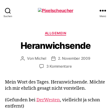
Pixelscheucher
Suchen
Menü
Kategorien
ALLGEMEIN
Heranwichsende
Von
Michel
2. November 2009
Beitragsautor
Veröffentlichungsdatum
zu
3 Kommentare
Heranwichsende
Mein Wort des Tages. Heranwichsende. Möchte
ich mir ehrlich gesagt nicht vorstellen.
(Gefunden bei
DerWesten
, vielleicht ja schon
entfernt)