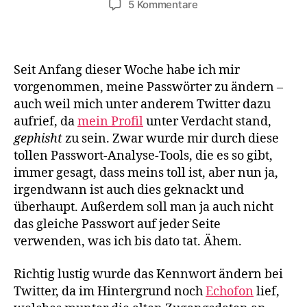
zu
5 Kommentare
Passwort
ändern
–
die
Seit Anfang dieser Woche habe ich mir
Qual
vorgenommen, meine Passwörter zu ändern –
mit
auch weil mich unter anderem Twitter dazu
Twitter
aufrief, da
mein Profil
unter Verdacht stand,
gephisht
zu sein. Zwar wurde mir durch diese
tollen Passwort-Analyse-Tools, die es so gibt,
immer gesagt, dass meins toll ist, aber nun ja,
irgendwann ist auch dies geknackt und
überhaupt. Außerdem soll man ja auch nicht
das gleiche Passwort auf jeder Seite
verwenden, was ich bis dato tat. Ähem.
Richtig lustig wurde das Kennwort ändern bei
Twitter, da im Hintergrund noch
Echofon
lief,