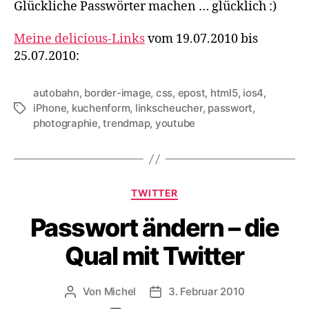
Glückliche Passwörter machen … glücklich :)
Meine delicious-Links
vom 19.07.2010 bis
25.07.2010:
autobahn
,
border-image
,
css
,
epost
,
html5
,
ios4
,
iPhone
,
kuchenform
,
linkscheucher
,
passwort
,
Schlagwörter
photographie
,
trendmap
,
youtube
Kategorien
TWITTER
Passwort ändern – die
Qual mit Twitter
Von
Michel
3. Februar 2010
Beitragsautor
Veröffentlichungsdatum