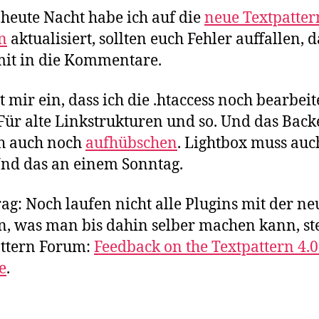
eute Nacht habe ich auf die
neue Textpatter
n
aktualisiert, sollten euch Fehler auffallen, 
it in die Kommentare.
lt mir ein, dass ich die .htaccess noch bearbei
Für alte Linkstrukturen und so. Und das Bac
ch auch noch
aufhübschen
. Lightbox muss auc
Und das an einem Sonntag.
ag: Noch laufen nicht alle Plugins mit der n
n, was man bis dahin selber machen kann, st
ttern Forum:
Feedback on the Textpattern 4.0
e
.