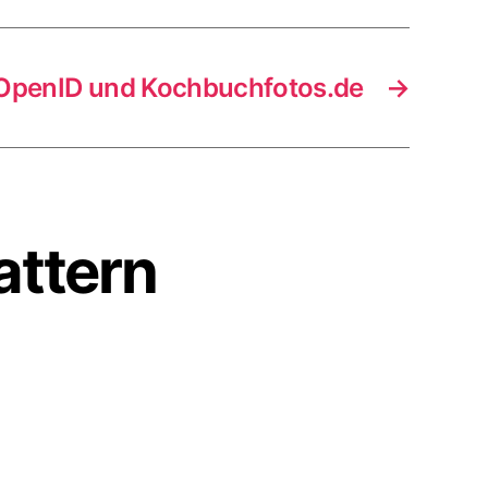
OpenID und Kochbuchfotos.de
→
attern