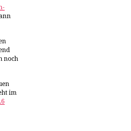
n-
dann
ten
kend
h noch
euen
eht im
.6