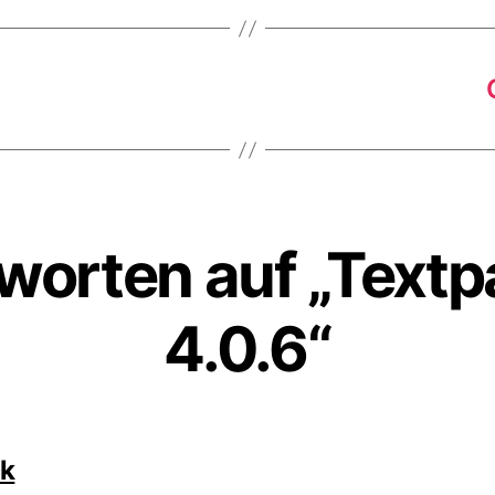
worten auf „Textp
4.0.6“
sagt:
ck